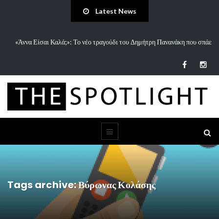
Latest News
 Είσαι Καλά;»: Το νέο τραγούδι του Δημήτρη Πανανάκη που σπάει
5 Ιδέες 
τη…
Tags archive: Βύρωνας Κολάσης