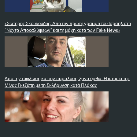
«Σωτήρης Σκουλούδης: Από την πρώτη γραμμή του Ισραήλ στη
“Νύχτα Αποκαλύψεων” και τη μάχη κατά των Fake News»
Από την τύφλωση και την παράλυση, ξανά όρθια: Η ιστορία της
Μίνας Γκεζέπη με τη Σκλήρυνση κατά Πλάκας