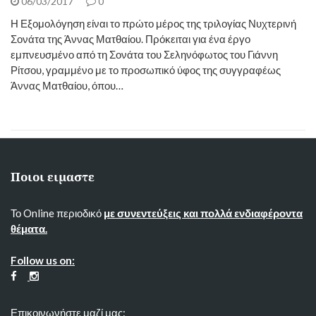
06/03/2017
0
Η Εξομολόγηση είναι το πρώτο μέρος της τριλογίας Νυχτερινή
Σονάτα της Άννας Ματθαίου. Πρόκειται για ένα έργο
εμπνευσμένο από τη Σονάτα του Σεληνόφωτος του Γιάννη
Ρίτσου, γραμμένο με το προσωπικό ύφος της συγγραφέως
Άννας Ματθαίου, όπου…
Ποιοι ειμαστε
Το Online περιοδικό
με συνεντεύξεις και πολλά ενδιαφέροντα
θέματα.
Follow us on:
Επικοινωνήστε μαζί μας: