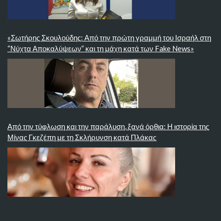
«Σωτήρης Σκουλούδης: Από την πρώτη γραμμή του Ισραήλ στη
“Νύχτα Αποκαλύψεων” και τη μάχη κατά των Fake News»
Από την τύφλωση και την παράλυση, ξανά όρθια: Η ιστορία της
Μίνας Γκεζέπη με τη Σκλήρυνση κατά Πλάκας