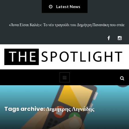
Latest News
που σπάει
5 Ιδέες & Βιβλία για ένα Δημιουργικό Καλοκαίρι Χωρίς Οθόνες (γ
Παιδιά…
Tags archive: Δημήτρης Λιγνάδης