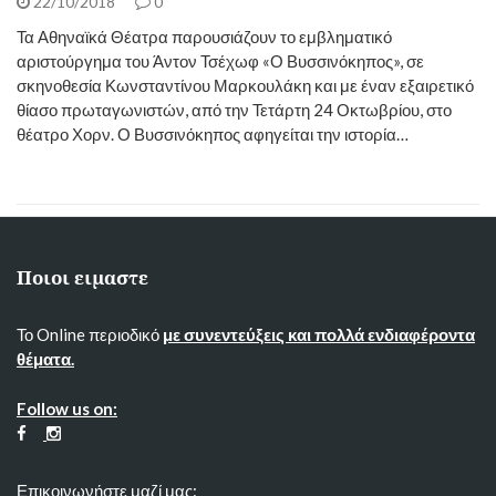
22/10/2018
0
Τα Αθηναϊκά Θέατρα παρουσιάζουν το εμβληματικό
αριστούργημα του Άντον Τσέχωφ «Ο Βυσσινόκηπος», σε
σκηνοθεσία Κωνσταντίνου Μαρκουλάκη και με έναν εξαιρετικό
θίασο πρωταγωνιστών, από την Τετάρτη 24 Οκτωβρίου, στο
θέατρο Χορν. Ο Βυσσινόκηπος αφηγείται την ιστορία…
Ποιοι ειμαστε
Το Online περιοδικό
με συνεντεύξεις και πολλά ενδιαφέροντα
θέματα.
Follow us on:
Επικοινωνήστε μαζί μας: