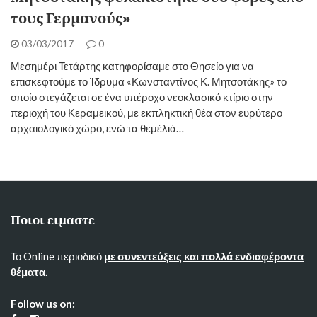
τους Γερμανούς»
03/03/2017
0
Μεσημέρι Τετάρτης κατηφορίσαμε στο Θησείο για να
επισκεφτούμε το Ίδρυμα «Κωνσταντίνος Κ. Μητσοτάκης» το
οποίο στεγάζεται σε ένα υπέροχο νεοκλασικό κτίριο στην
περιοχή του Κεραμεικού, με εκπληκτική θέα στον ευρύτερο
αρχαιολογικό χώρο, ενώ τα θεμέλιά…
Ποιοι ειμαστε
Το Online περιοδικό
με συνεντεύξεις και πολλά ενδιαφέροντα
θέματα.
Follow us on: