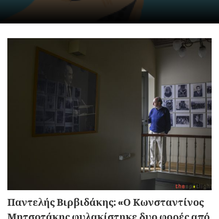
Παντελής Βιρβιδάκης: «Ο Κωνσταντίνος
Μητσοτάκης φυλακίστηκε δυο φορές από