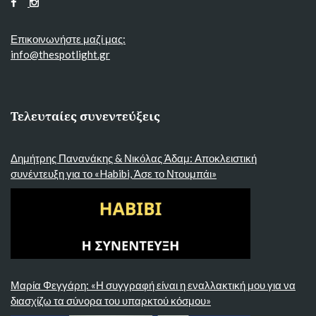
Επικοινωνήστε μαζί μας:
info@thespotlight.gr
Τελευταίες συνεντεύξεις
Δημήτρης Πανανάκης & Νικόλας Άδαμ: Αποκλειστική
συνέντευξη για το «Habibi, Άσε το Ντουμπάι»
Μαρία Φεγγάρη: «Η συγγραφή είναι η εναλλακτική μου για να
διασχίζω τα σύνορα του υπαρκτού κόσμου»