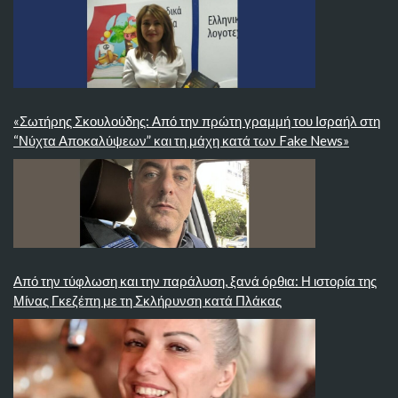
«Σωτήρης Σκουλούδης: Από την πρώτη γραμμή του Ισραήλ στη
“Νύχτα Αποκαλύψεων” και τη μάχη κατά των Fake News»
Από την τύφλωση και την παράλυση, ξανά όρθια: Η ιστορία της
Μίνας Γκεζέπη με τη Σκλήρυνση κατά Πλάκας