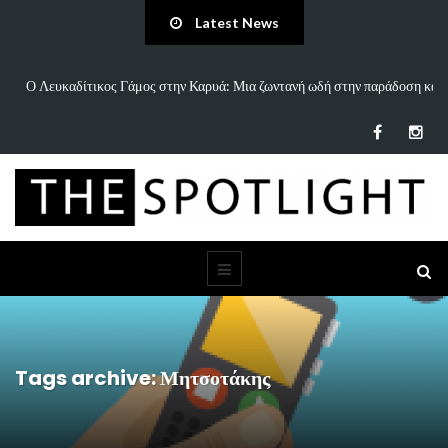
Latest News
παράδοση και
«Άννα Είσαι Καλά;»: Το νέο τραγούδι του Δημήτρη Πανανάκη πο
τη…
Tags archive: Μητσοτάκης