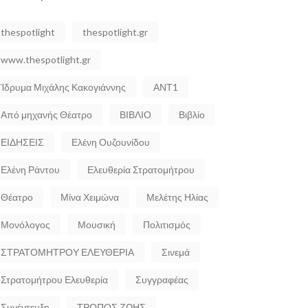
thespotlight
thespotlight.gr
www.thespotlight.gr
Ίδρυμα Μιχάλης Κακογιάννης
ΑΝΤ1
Από μηχανής Θέατρο
ΒΙΒΛΙΟ
Βιβλίο
ΕΙΔΗΣΕΙΣ
Ελένη Ουζουνίδου
Ελένη Ράντου
Ελευθερία Στρατομήτρου
Θέατρο
Μίνα Χειμώνα
Μελέτης Ηλίας
Μονόλογος
Μουσική
Πολιτισμός
ΣΤΡΑΤΟΜΗΤΡΟΥ ΕΛΕΥΘΕΡΙΑ
Σινεμά
Στρατομήτρου Ελευθερία
Συγγραφέας
Συνέντευξη
ΤΡΟΠΟΣ ΖΩΗΣ