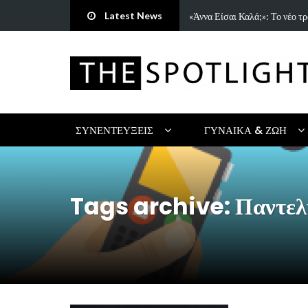
Latest News
τρη Πανανάκη που σπάει τη…
5 Ιδέες & Βιβλία για ένα Δημ
ΣΥΝΕΝΤΕΎΞΕΙΣ
ΓΥΝΑΊΚΑ & ΖΩΉ
Tags archive: Παντελ