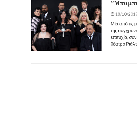
“Μπαμπά
18/10/201
Μία από τις 
της σύγχρονη
επιτυχία, συν
θέατρο Ριάλ