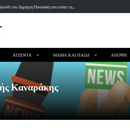
ιουργικό Καλοκαίρι Χωρίς Οθόνες (για Παιδιά…
Τα 5 κορυφαί
ΑΤΖΈΝΤΑ
ΜΑΜΆ ΚΑΙ ΠΑΙΔΊ
ΆΠΟΨΗ
ής Καναράκης