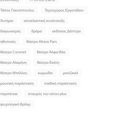
Τάσος Γιαννόπουλος
Τεχνοχώρος Εργοτάξιον
Χυτήριο
αποκλειστική συνέντευξη
διαγωνισμός
δράμα
εκδόσεις Διόπτρα
ηθοποιός
θέατρο Altera Pars
θέατρο Coronet
θέατρο Άλφα.Ιδέα
θέατρο Αλκμήνη
θέατρο Εκάτη
θέατρο Μπέλλος
κωμωδία
μιούζικαλ
μουσική παράσταση
παιδική παράσταση
περιπέτεια
σταυρός του νότου plus
ψυχολογικό θρίλερ