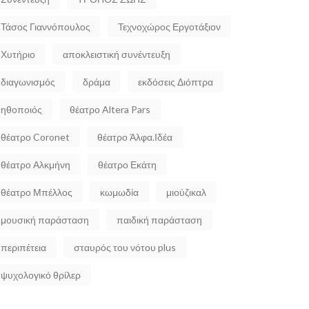
Τάσος Γιαννόπουλος
Τεχνοχώρος Εργοτάξιον
Χυτήριο
αποκλειστική συνέντευξη
διαγωνισμός
δράμα
εκδόσεις Διόπτρα
ηθοποιός
θέατρο Altera Pars
θέατρο Coronet
θέατρο Άλφα.Ιδέα
θέατρο Αλκμήνη
θέατρο Εκάτη
θέατρο Μπέλλος
κωμωδία
μιούζικαλ
μουσική παράσταση
παιδική παράσταση
περιπέτεια
σταυρός του νότου plus
ψυχολογικό θρίλερ