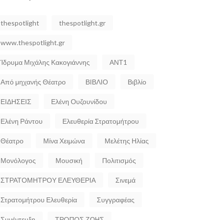
thespotlight
thespotlight.gr
www.thespotlight.gr
Ίδρυμα Μιχάλης Κακογιάννης
ΑΝΤ1
Από μηχανής Θέατρο
ΒΙΒΛΙΟ
Βιβλίο
ΕΙΔΗΣΕΙΣ
Ελένη Ουζουνίδου
Ελένη Ράντου
Ελευθερία Στρατομήτρου
Θέατρο
Μίνα Χειμώνα
Μελέτης Ηλίας
Μονόλογος
Μουσική
Πολιτισμός
ΣΤΡΑΤΟΜΗΤΡΟΥ ΕΛΕΥΘΕΡΙΑ
Σινεμά
Στρατομήτρου Ελευθερία
Συγγραφέας
Συνέντευξη
ΤΡΟΠΟΣ ΖΩΗΣ