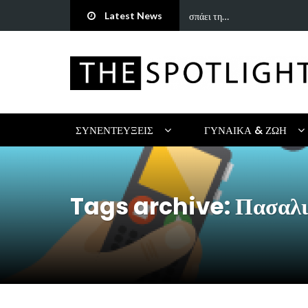
Latest News
τρη Πανανάκη που σπάει τη…
5 Ιδέες & Βιβλία για ένα Δημ
ΣΥΝΕΝΤΕΎΞΕΙΣ
ΓΥΝΑΊΚΑ & ΖΩΉ
Tags archive: Πασαλι