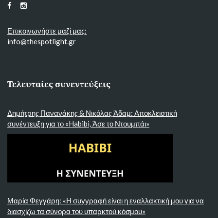
Επικοινωνήστε μαζί μας:
info@thespotlight.gr
Τελευταίες συνεντεύξεις
Δημήτρης Πανανάκης & Νικόλας Άδαμ: Αποκλειστική
συνέντευξη για το «Habibi, Άσε το Ντουμπάι»
Μαρία Φεγγάρη: «Η συγγραφή είναι η εναλλακτική μου για να
διασχίζω τα σύνορα του υπαρκτού κόσμου»