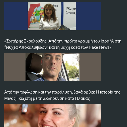
«Σωτήρης Σκουλούδης: Από την πρώτη γραμμή του Ισραήλ στη
“Νύχτα Αποκαλύψεων” και τη μάχη κατά των Fake News»
Από την τύφλωση και την παράλυση, ξανά όρθια: Η ιστορία της
Μίνας Γκεζέπη με τη Σκλήρυνση κατά Πλάκας