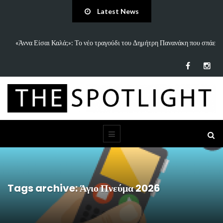
Latest News
 Είσαι Καλά;»: Το νέο τραγούδι του Δημήτρη Πανανάκη που σπάει
5 Ιδέες 
τη…
Tags archive: Άγιο Πνεύμα 2026