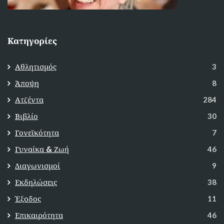
Κατηγορίες
Αθλητισμός
3
Άποψη
8
Ατζέντα
284
Βιβλίο
30
Γονεϊκότητα
7
Γυναίκα & Ζωή
46
Διαγωνισμοί
9
Εκδηλώσεις
38
Έξοδος
11
Επικαιρότητα
46