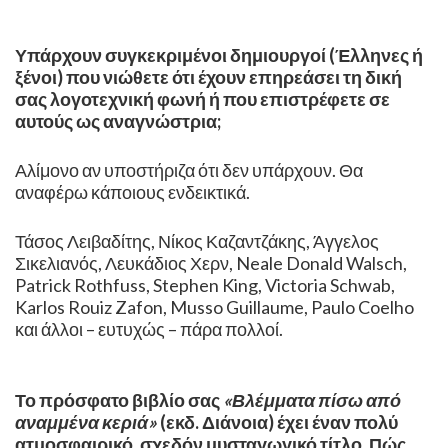
Υπάρχουν συγκεκριμένοι δημιουργοί (Έλληνες ή
ξένοι) που νιώθετε ότι έχουν επηρεάσει τη δική
σας λογοτεχνική φωνή ή που επιστρέφετε σε
αυτούς ως αναγνώστρια;
Αλίμονο αν υποστήριζα ότι δεν υπάρχουν. Θα
αναφέρω κάποιους ενδεικτικά.
Τάσος Λειβαδίτης, Νίκος Καζαντζάκης, Άγγελος
Σικελιανός, Λευκάδιος Χερν, Neale Donald Walsch,
Patrick Rothfuss, Stephen King, Victoria Schwab,
Karlos Rouiz Zafon, Musso Guillaume, Paulo Coelho
και άλλοι – ευτυχώς – πάρα πολλοί.
Το πρόσφατο βιβλίο σας
«Βλέμματα πίσω από
αναμμένα κεριά»
(εκδ. Διάνοια) έχει έναν πολύ
ατμοσφαιρικό, σχεδόν μυσταγωγικό τίτλο. Πώς