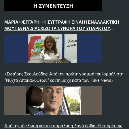
ΜΑΡΊΑ ΦΕΓΓΆΡΗ: «Η ΣΥΓΓΡΑΦΉ ΕΊΝΑΙ Η ΕΝΑΛΛΑΚΤΙΚΉ
ΜΟΥ ΓΙΑ ΝΑ ΔΙΑΣΧΊΖΩ ΤΑ ΣΎΝΟΡΑ ΤΟΥ ΥΠΑΡΚΤΟΎ
ΚΌΣΜΟΥ»
«Σωτήρης Σκουλούδης: Από την πρώτη γραμμή του Ισραήλ στη
“Νύχτα Αποκαλύψεων” και τη μάχη κατά των Fake News»
Από την τύφλωση και την παράλυση, ξανά όρθια: Η ιστορία της