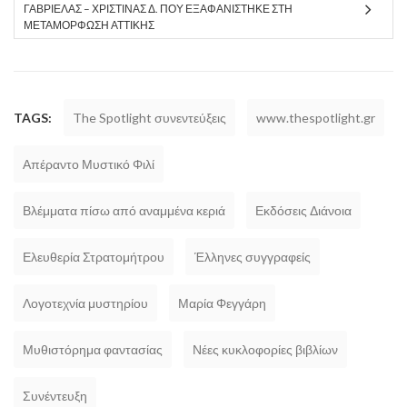
ΓΑΒΡΙΈΛΑΣ – ΧΡΙΣΤΊΝΑΣ Δ. ΠΟΥ ΕΞΑΦΑΝΊΣΤΗΚΕ ΣΤΗ
ΜΕΤΑΜΌΡΦΩΣΗ ΑΤΤΙΚΉΣ
TAGS:
The Spotlight συνεντεύξεις
www.thespotlight.gr
Απέραντο Μυστικό Φιλί
Βλέμματα πίσω από αναμμένα κεριά
Εκδόσεις Διάνοια
Ελευθερία Στρατομήτρου
Έλληνες συγγραφείς
Λογοτεχνία μυστηρίου
Μαρία Φεγγάρη
Μυθιστόρημα φαντασίας
Νέες κυκλοφορίες βιβλίων
Συνέντευξη