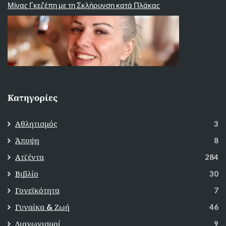
Μίνας Γκεζέπη με τη Σκλήρυνση κατά Πλάκας
Κατηγορίες
Αθλητισμός
3
Άποψη
8
Ατζέντα
284
Βιβλίο
30
Γονεϊκότητα
7
Γυναίκα & Ζωή
46
Διαγωνισμοί
9