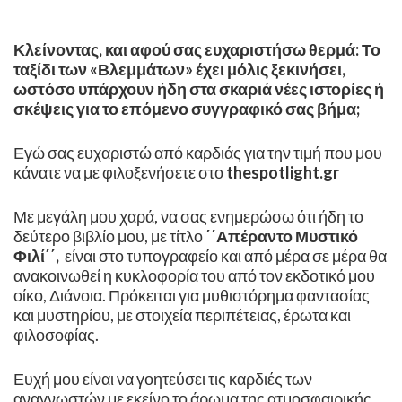
Κλείνοντας, και αφού σας ευχαριστήσω θερμά: Το
ταξίδι των «Βλεμμάτων» έχει μόλις ξεκινήσει,
ωστόσο υπάρχουν ήδη στα σκαριά νέες ιστορίες ή
σκέψεις για το επόμενο συγγραφικό σας βήμα;
Εγώ σας ευχαριστώ από καρδιάς για την τιμή που μου
κάνατε να με φιλοξενήσετε στο
thespotlight.gr
Με μεγάλη μου χαρά, να σας ενημερώσω ότι ήδη το
δεύτερο βιβλίο μου, με τίτλο
΄΄Απέραντο Μυστικό
Φιλί΄΄,
είναι στο τυπογραφείο και από μέρα σε μέρα θα
ανακοινωθεί η κυκλοφορία του από τον εκδοτικό μου
οίκο, Διάνοια. Πρόκειται για μυθιστόρημα φαντασίας
και μυστηρίου, με στοιχεία περιπέτειας, έρωτα και
φιλοσοφίας.
Ευχή μου είναι να γοητεύσει τις καρδιές των
αναγνωστών με εκείνο το άρωμα της ατμοσφαιρικής