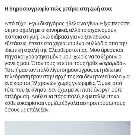
Η δημοσιογραφία πώς μπήκε στη ζωή σου;
Από τύχη. Εγώ δικηγόρος ήθελα να γίνω. Είχα περάσει
σε μια σχολή με οικονομικά, αλλά τα σιχαινόμουν.
Κάποια στιγμή, ενώ διάβαζα για να ξαναδώσω
εξετάσεις, έπεσε στα χέρια μου ένα φυλλάδιο από την
ιδιωτική σχολή της Ελευθεροτυπίας. Μου άρεσε και
πήγα και γράφτηκα μόνη μου, χωρίς να το ξέρουν οι
γονείς μου. Όταν τους το είπα, τους ήρθε
«κεραμίδα»
.
Τότε ήμασταν πολύ λίγοι δημοσιογράφοι, η ιδιωτική
τηλεόραση ήταν στην αρχή της και δεν ήταν εύκολο για
ένα κορίτσι 19 χρονών χωρίς γνωριμίες. Όμως από
τότε που ξεκίνησα, δεν έχω μείνει ποτέ άνεργη ούτε
απλήρωτη. Δούλεψα πάρα πολύ, εκμεταλλεύτηκα
κάθε ευκαιρία και νομίζω έβγαλα ασπροπρόσωπους
όσους με επέλεξαν.