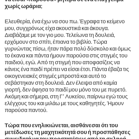
χωρίς ωράρια;
Ελευθερία, ένα έχω να σου πω. Έγραφα το κείμενο
μου, συγχρόνως είχα ακουστικά και άκουγα.
Διαβάζαμε με τον γιο μου. Τελείωνα τη δουλειά,
ερχόμουν στο σπίτι, έπιανα το βιβλίο. Τώρα
γυρνώντας πίσω, ήταν πάρα πολύ δύσκολο και όμως
το έκανα και πάντα ήμουν παρούσα στις στιγμές του
παιδιού, εγώ. Από τη στιγμή που αποφασίζεις να
κάνεις ένα παιδί πρέπει να είσαι έτσι. Πάντα έβαζα τις
οικογενειακές στιγμές μπροστά και αυτό το
σεβάστηκαν στη δουλειά. Δεν έλειψα από καμία
γιορτή, δεν άφησα το παιδί μου μόνο του με πυρετό.
Ακόμη και σήμερα, στη Γ’ Λυκείου, παίρνω εγώ τους
ελέγχους του και μιλάω με τους καθηγητές. Ήμουν
παρούσα παντού.
Τώρα που ενηλικιώνεται, αισθάνεσαι ότι του
μετέδωσες τη μαχητικότητά σου ή προσπάθησες
συνειδητά να τον προστατέψεις από τη σκληρή