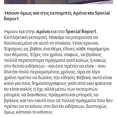
Ήσουν όμως και στις εκπομπές Αρένα και
Special
Report
Ήμουν και στην
Αρένα
και στο
Special Report
.
Εκπληκτική εκπομπή. Μακάρι να μπορούσα να
δούλευα μόνο σε αυτό το πλαίσιο. Ήταν έρευνα.
Έψαχνες εις βάθος ένα θέμα, έδινες κάθε παράμετρο
του θέματος. Είχες τον χρόνο, σαφώς, να βγάλεις
πολλά περισσότερα πράγματα γιατί καλώς ή κακώς
στο δελτίο ειδήσεων – και έτσι πρέπει να είναι – σου
δίνεται πολύ περιορισμένος χρόνος, άρα σε λίγο
χρόνο πρέπει να δώσεις την είδηση. Βέβαια, αυτό είναι
καλό για τους δημοσιογράφους γιατί από εκεί φαίνεται
αν είσαι καλός ή όχι, αλλά μέσω των εκπομπών
μπορείς να διανθίσεις πράγματα και μπορείς να
βγάλεις και τον εαυτό σου σε πολλά πράγματα που δεν
πρέπει να το κάνεις στο δελτίο ειδήσεων, δυστυχώς
όμως κάποιοι το κάνουν.