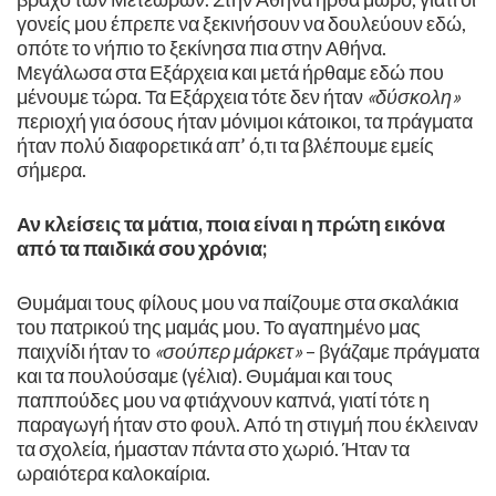
γονείς μου έπρεπε να ξεκινήσουν να δουλεύουν εδώ,
οπότε το νήπιο το ξεκίνησα πια στην Αθήνα.
Μεγάλωσα στα Εξάρχεια και μετά ήρθαμε εδώ που
μένουμε τώρα. Τα Εξάρχεια τότε δεν ήταν
«δύσκολη»
περιοχή για όσους ήταν μόνιμοι κάτοικοι, τα πράγματα
ήταν πολύ διαφορετικά απ’ ό,τι τα βλέπουμε εμείς
σήμερα. ​
Αν κλείσεις τα μάτια, ποια είναι η πρώτη εικόνα
από τα παιδικά σου χρόνια;
Θυμάμαι τους φίλους μου να παίζουμε στα σκαλάκια
του πατρικού της μαμάς μου. Το αγαπημένο μας
παιχνίδι ήταν το
«σούπερ μάρκετ»
– βγάζαμε πράγματα
και τα πουλούσαμε (γέλια). Θυμάμαι και τους
παππούδες μου να φτιάχνουν καπνά, γιατί τότε η
παραγωγή ήταν στο φουλ. Από τη στιγμή που έκλειναν
τα σχολεία, ήμασταν πάντα στο χωριό. Ήταν τα
ωραιότερα καλοκαίρια.