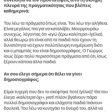
πλευρά της πραγματικότητας που βλέπεις
καθημερινά;
Του λέω τα πράγματα όπως είναι. Του λέω την αλήθεια.
Είναι μεγάλος πια για να καταλάβει. Μουρμουράω
συνεχώς, λέγοντας ότι
«εγώ ξέρω καλύτερα»
(γέλια),
αλλά θεωρώ ότι είναι από τα παιδιά που έχουν τη
δυνατότητα να έχουν πολύπλευρη ενημέρωση διότι
και ο μπαμπάς του είναι δημοσιογράφος. Ο Γιώργος
ίσως ξέρει πολύ περισσότερα πράγματα από ότι, ίσως
ξέρουν κάποια άλλα παιδιά.
Αν σου έλεγε σήμερα ότι θέλει να γίνει
δημοσιογράφος;
Είμαι τυχερή που δεν το σκέφτηκε ποτέ (γέλια)! Θα του
έλεγα
«καλύτερα όχι»
, γιατί πλέον βγαίνουν πάρα
πολλοί δημοσιογράφοι και ελάχιστα παιδιά πιάνουν
δουλειά. Του λέω να κυνηγάει το όνειρό του, αλλά να