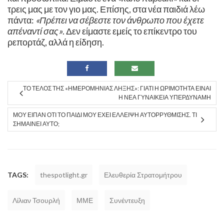
τρεις μας με τον γιο μας. Επίσης, στα νέα παιδιά λέω
πάντα:
«Πρέπει να σέβεστε τον άνθρωπο που έχετε
απέναντί σας»
. Δεν είμαστε εμείς το επίκεντρο του
ρεπορτάζ, αλλά η είδηση. ​
ΤΟ ΤΈΛΟΣ ΤΗΣ «ΗΜΕΡΟΜΗΝΊΑΣ ΛΉΞΗΣ»: ΓΙΑΤΊ Η ΩΡΙΜΌΤΗΤΑ ΕΊΝΑΙ
Η ΝΈΑ ΓΥΝΑΙΚΕΊΑ ΥΠΕΡΔΎΝΑΜΗ
ΜΟΥ ΕΊΠΑΝ ΌΤΙ ΤΟ ΠΑΙΔΊ ΜΟΥ ΈΧΕΙ ΈΛΛΕΙΨΗ ΑΥΤΟΡΡΎΘΜΙΣΗΣ. ΤΙ
ΣΗΜΑΊΝΕΙ ΑΥΤΌ;
TAGS:
thespotlight.gr
Ελευθερία Στρατομήτρου
Λίλιαν Τσουρλή
ΜΜΕ
Συνέντευξη