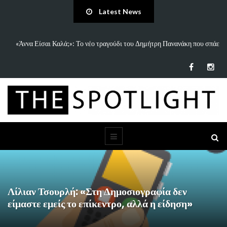
Latest News
 και
«Άννα Είσαι Καλά;»: Το νέο τραγούδι του Δημήτρη Πανανάκη που σπάει
τη…
Λίλιαν Τσουρλή: «Στη Δημοσιογραφία δεν
είμαστε εμείς το επίκεντρο, αλλά η είδηση» ​