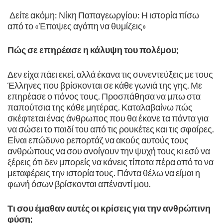
Δείτε ακόμη: Νίκη Παπαγεωργίου: Η ιστορία πίσω
από το «Έπαψες αγάπη να θυμίζεις»
Πώς σε επηρέασε η κάλυψη του πολέμου;
Δεν είχα πάει εκεί, αλλά έκανα τις συνεντεύξεις με τους
Έλληνες που βρίσκονται σε κάθε γωνιά της γης. Με
επηρέασε ο πόνος τους. Προσπάθησα να μπω στα
παπούτσια της κάθε μητέρας. Καταλαβαίνω πώς
σκέφτεται ένας άνθρωπος που θα έκανε τα πάντα για
να σώσει το παιδί του από τις ρουκέτες και τις σφαίρες.
Είναι επώδυνο ρεπορτάζ να ακούς αυτούς τους
ανθρώπους να σου ανοίγουν την ψυχή τους κι εσύ να
ξέρεις ότι δεν μπορείς να κάνεις τίποτα πέρα από το να
μεταφέρεις την ιστορία τους. Πάντα θέλω να είμαι η
φωνή όσων βρίσκονται απέναντί μου. ​
Τι σου έμαθαν αυτές οι κρίσεις για την ανθρώπινη
φύση;