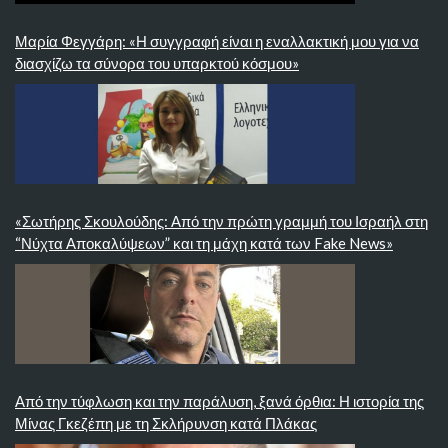
Μαρία Φεγγάρη: «Η συγγραφή είναι η εναλλακτική μου για να
διασχίζω τα σύνορα του υπαρκτού κόσμου»
«Σωτήρης Σκουλούδης: Από την πρώτη γραμμή του Ισραήλ στη
“Νύχτα Αποκαλύψεων” και τη μάχη κατά των Fake News»
Από την τύφλωση και την παράλυση, ξανά όρθια: Η ιστορία της
Μίνας Γκεζέπη με τη Σκλήρυνση κατά Πλάκας