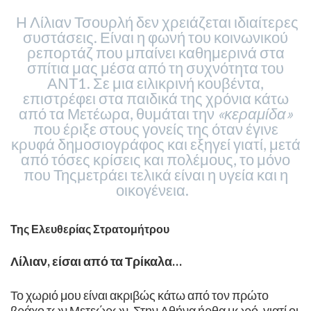
​Η Λίλιαν Τσουρλή δεν χρειάζεται ιδιαίτερες
συστάσεις. Είναι η φωνή του κοινωνικού
ρεπορτάζ που μπαίνει καθημερινά στα
σπίτια μας μέσα από τη συχνότητα του
ΑΝΤ1. Σε μια ειλικρινή κουβέντα,
επιστρέφει στα παιδικά της χρόνια κάτω
από τα Μετέωρα, θυμάται την
«κεραμίδα»
που έριξε στους γονείς της όταν έγινε
κρυφά δημοσιογράφος και εξηγεί γιατί, μετά
από τόσες κρίσεις και πολέμους, το μόνο
που Τηςμετράει τελικά είναι η υγεία και η
οικογένεια. ​
Της Ελευθερίας Στρατομήτρου
​Λίλιαν, είσαι από τα Τρίκαλα…
Το χωριό μου είναι ακριβώς κάτω από τον πρώτο
βράχο των Μετεώρων. Στην Αθήνα ήρθα μωρό, γιατί οι