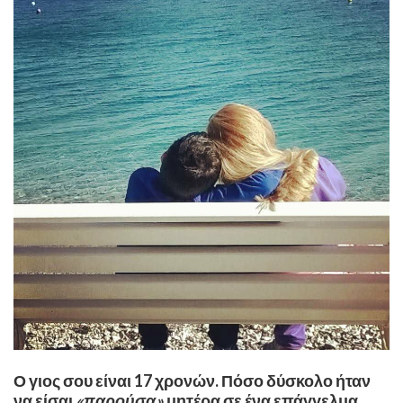
Ο γιος σου είναι 17 χρονών. Πόσο δύσκολο ήταν
να είσαι
«παρούσα»
μητέρα σε ένα επάγγελμα