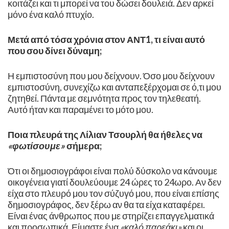
κοιτάζει και τι μπορεί να του δώσει δουλειά. Δεν αρκεί
μόνο ένα καλό πτυχίο. ​
Μετά από τόσα χρόνια στον ΑΝΤ1, τι είναι αυτό
που σου δίνει δύναμη;
Η εμπιστοσύνη που μου δείχνουν. Όσο μου δείχνουν
εμπιστοσύνη, συνεχίζω και ανταπεξέρχομαι σε ό,τι μου
ζητηθεί. Πάντα με σεμνότητα προς τον τηλεθεατή.
Αυτό ήταν και παραμένει το μότο μου.
Ποια πλευρά της Λίλιαν Τσουρλή θα ήθελες να
«φωτίσουμε»
σήμερα;
Ότι οι δημοσιογράφοι είναι πολύ δύσκολο να κάνουμε
οικογένεια γιατί δουλεύουμε 24 ώρες το 24ωρο. Αν δεν
είχα στο πλευρό μου τον σύζυγό μου, που είναι επίσης
δημοσιογράφος, δεν ξέρω αν θα τα είχα καταφέρει.
Είναι ένας άνθρωπος που με στηρίζει επαγγελματικά
και προσωπικά. Είμαστε ένα
«καλό παρεάκι»
και οι