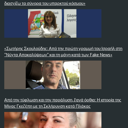
διασχίζω τα σύνορα του υπαρκτού κόσμου»
«Σωτήρης Σκουλούδης: Από την πρώτη γραμμή του Ισραήλ στη
“Νύχτα Αποκαλύψεων” και τη μάχη κατά των Fake News»
Από την τύφλωση και την παράλυση, ξανά όρθια: Η ιστορία της
Μίνας Γκεζέπη με τη Σκλήρυνση κατά Πλάκας