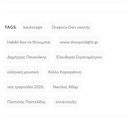
TAGS:
backstage
Dragons Den νικητής
​Habibi Άσε το Ντουμπάι
www.thespotlight.gr
Δημήτρης Πανανάκης
Ελευθερία Στρατομήτρου
ελληνική μουσική
Κέλλυ Καραγιάννη
νέα τραγούδια 2026
Νικόλας Άδαμ
Παντελής Παντελίδης
συνέντευξη