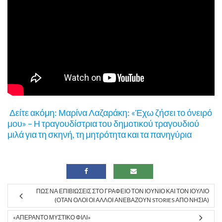
Δείτε ακόμη: Μαρίνα Λαζαράκη: «Έχω ζήσει το όνειρό
μου» – Η τραγουδίστρια του δημοτικού τραγουδιού
μιλά για τη σκηνή, τη μητρότητα και τα πανηγύρια
ΠΏΣ ΝΑ ΕΠΙΒΙΏΣΕΙΣ ΣΤΟ ΓΡΑΦΕΊΟ ΤΟΝ ΙΟΎΝΙΟ ΚΑΙ ΤΟΝ ΙΟΎΛΙΟ
(ΌΤΑΝ ΌΛΟΙ ΟΙ ΆΛΛΟΙ ΑΝΕΒΆΖΟΥΝ STORIES ΑΠΌ ΝΗΣΙΆ)
«ΑΠΈΡΑΝΤΟ ΜΥΣΤΙΚΌ ΦΙΛΊ»