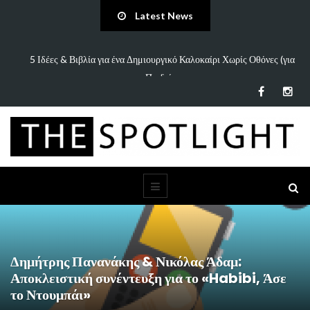
Latest News
πάει
5 Ιδέες & Βιβλία για ένα Δημιουργικό Καλοκαίρι Χωρίς Οθόνες (για
Παιδιά…
Δημήτρης Πανανάκης & Νικόλας Άδαμ:
Αποκλειστική συνέντευξη για το «Habibi, Άσε
το Ντουμπάι»