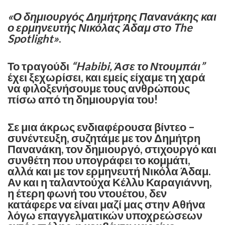
«Ο δημιουργός Δημήτρης Πανανάκης και
ο ερμηνευτής Νικόλας Άδαμ στο The
Spotlight»
.
Το τραγούδι
“Habibi, Άσε το Ντουμπάι”
έχει ξεχωρίσει, και εμείς είχαμε τη χαρά
να φιλοξενήσουμε τους ανθρώπους
πίσω από τη δημιουργία του! ​
Σε μια άκρως ενδιαφέρουσα βίντεο –
συνέντευξη, συζητάμε με τον Δημήτρη
Πανανάκη, τον δημιουργό, στιχουργό και
συνθέτη που υπογράφει το κομμάτι,
αλλά και με τον ερμηνευτή Νικόλα Άδαμ.
Αν και η ταλαντούχα Κέλλυ Καραγιάννη,
η έτερη φωνή του ντουέτου, δεν
κατάφερε να είναι μαζί μας στην Αθήνα
λόγω επαγγελματικών υποχρεώσεων