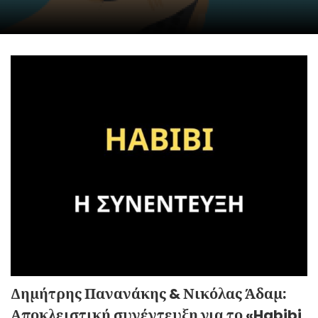
Δημήτρης Πανανάκης & Νικόλας Άδαμ:
Αποκλειστική συνέντευξη για το «Habibi,