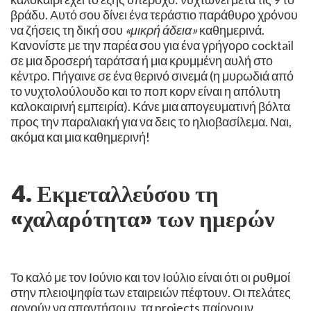
βράδυ. Αυτό σου δίνει ένα τεράστιο παράθυρο χρόνου
να ζήσεις τη δική σου
«μικρή άδεια»
καθημερινά. ​
Κανονίστε με την παρέα σου για ένα γρήγορο cocktail
σε μια δροσερή ταράτσα ή μια κρυμμένη αυλή στο
κέντρο. ​Πήγαινε σε ένα θερινό σινεμά (η μυρωδιά από
το νυχτολούλουδο και το ποπ κορν είναι η απόλυτη
καλοκαιρινή εμπειρία). ​Κάνε μια απογευματινή βόλτα
προς την παραλιακή για να δεις το ηλιοβασίλεμα. Ναι,
ακόμα και μια καθημερινή!
​4. Εκμεταλλεύσου τη
«χαλαρότητα» των ημερών
Το καλό με τον Ιούνιο και τον Ιούλιο είναι ότι οι ρυθμοί
στην πλειοψηφία των εταιρειών πέφτουν. Οι πελάτες
αργούν να απαντήσουν, τα projects παίρνουν