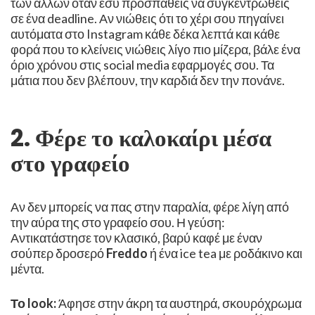
των άλλων όταν εσύ προσπαθείς να συγκεντρωθείς
σε ένα deadline. Αν νιώθεις ότι το χέρι σου πηγαίνει
αυτόματα στο Instagram κάθε δέκα λεπτά και κάθε
φορά που το κλείνεις νιώθεις λίγο πιο μίζερα, βάλε ένα
όριο χρόνου στις social media εφαρμογές σου. Τα
μάτια που δεν βλέπουν, την καρδιά δεν την πονάνε. ​
2. Φέρε το καλοκαίρι μέσα
στο γραφείο ​
Αν δεν μπορείς να πας στην παραλία, φέρε λίγη από
την αύρα της στο γραφείο σου. ​Η γεύση:
Αντικατάστησε τον κλασικό, βαρύ καφέ με έναν
σούπερ δροσερό
Freddo
ή ένα ice tea με ροδάκινο και
μέντα.
Το look:
Άφησε στην άκρη τα αυστηρά, σκουρόχρωμα