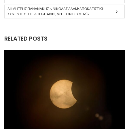
ΔΗΜΉΤΡΗΣ ΠΑΝΑΝΆΚΗΣ & ΝΙΚΌΛΑΣ ΆΔΑΜ: ΑΠΟΚΛΕΙΣΤΙΚΉ
ΣΥΝΈΝΤΕΥΞΗ ΓΙΑ ΤΟ «HABIBI, ΆΣΕ ΤΟ ΝΤΟΥΜΠΆΙ»
RELATED POSTS