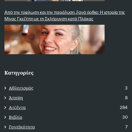
Από την τύφλωση και την παράλυση, ξανά όρθια: Η ιστορία της
Μίνας Γκεζέπη με τη Σκλήρυνση κατά Πλάκας
Κατηγορίες
Αθλητισμός
3
Άποψη
8
Ατζέντα
284
Βιβλίο
30
Γονεϊκότητα
7