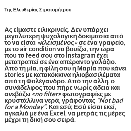
Της Ελευθερίας Στρατομήτρου
Ας είμαστε ειλικρινείς. Δεν υπάρχει
μεγαλύτερη ψυχολογική δοκιμασία από
το να είσαι
«κλεισμένος»
σε ένα γραφείο,
με το air condition να βουίζει, την ώρα
που το feed σου στο Instagram έχει
μετατραπεί σε ένα απέραντο γαλάζιο.
Από τη μία, η φίλη σου η Μαρία που κάνει
stories με κατακόκκινα ηλιοβασιλέματα
από τη Φολέγανδρο. Από την άλλη, ο
συνάδελφος που πήρε νωρίς άδεια και
ανεβάζει
«no filter»
φωτογραφίες με
κρυστάλλινα νερά, γράφοντας
“Not bad
for a Monday”
. ​Και εσύ; Εσύ είσαι εκεί,
αγκαλιά με ένα Excel, να μετράς τις μέρες
μέχρι τη δική σου σειρά. ​