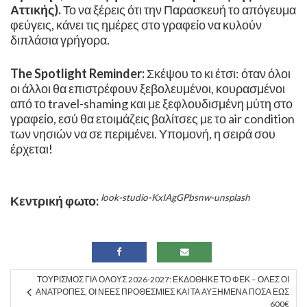
Αττικής).
Το να ξέρεις ότι την Παρασκευή το απόγευμα
φεύγεις, κάνει τις ημέρες στο γραφείο να κυλούν
διπλάσια γρήγορα. ​
The Spotlight Reminder:
Σκέψου το κι έτσι: όταν όλοι
οι άλλοι θα επιστρέφουν ξεβολευμένοι, κουρασμένοι
από το travel-shaming και με ξεφλουδισμένη μύτη στο
γραφείο, εσύ θα ετοιμάζεις βαλίτσες με το air condition
των νησιών να σε περιμένει. Υπομονή, η σειρά σου
έρχεται!
look-studio-KxIAgGPbsnw-unsplash
Κεντρική φωτο:
ΤΟΥΡΙΣΜΌΣ ΓΙΑ ΌΛΟΥΣ 2026-2027: ΕΚΔΌΘΗΚΕ ΤΟ ΦΕΚ – ΌΛΕΣ ΟΙ
ΑΝΑΤΡΟΠΈΣ, ΟΙ ΝΈΕΣ ΠΡΟΘΕΣΜΊΕΣ ΚΑΙ ΤΑ ΑΥΞΗΜΈΝΑ ΠΟΣΆ ΈΩΣ
600€