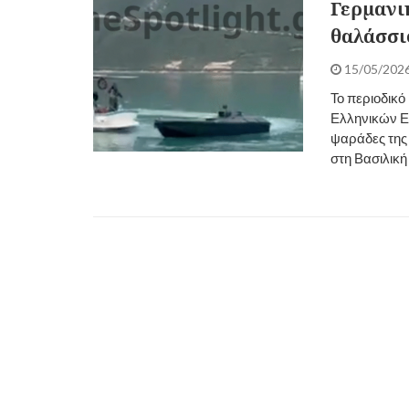
Γερμανικ
θαλάσσι
15/05/202
Το περιοδικό
Ελληνικών Ε
ψαράδες της 
στη Βασιλική