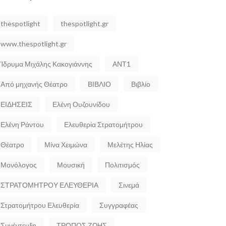
thespotlight
thespotlight.gr
www.thespotlight.gr
Ίδρυμα Μιχάλης Κακογιάννης
ΑΝΤ1
Από μηχανής Θέατρο
ΒΙΒΛΙΟ
Βιβλίο
ΕΙΔΗΣΕΙΣ
Ελένη Ουζουνίδου
Ελένη Ράντου
Ελευθερία Στρατομήτρου
Θέατρο
Μίνα Χειμώνα
Μελέτης Ηλίας
Μονόλογος
Μουσική
Πολιτισμός
ΣΤΡΑΤΟΜΗΤΡΟΥ ΕΛΕΥΘΕΡΙΑ
Σινεμά
Στρατομήτρου Ελευθερία
Συγγραφέας
Συνέντευξη
ΤΡΟΠΟΣ ΖΩΗΣ