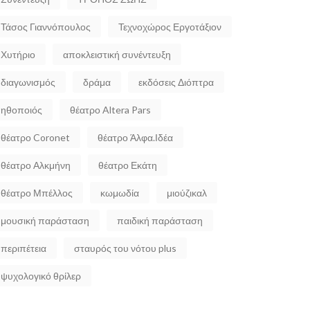
Τάσος Γιαννόπουλος
Τεχνοχώρος Εργοτάξιον
Χυτήριο
αποκλειστική συνέντευξη
διαγωνισμός
δράμα
εκδόσεις Διόπτρα
ηθοποιός
θέατρο Altera Pars
θέατρο Coronet
θέατρο Άλφα.Ιδέα
θέατρο Αλκμήνη
θέατρο Εκάτη
θέατρο Μπέλλος
κωμωδία
μιούζικαλ
μουσική παράσταση
παιδική παράσταση
περιπέτεια
σταυρός του νότου plus
ψυχολογικό θρίλερ