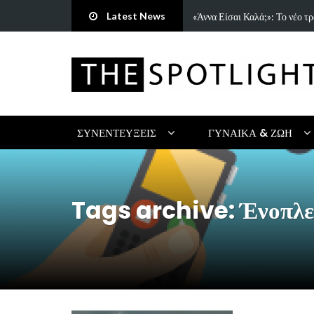
Latest News
τρη Πανανάκη που σπάει τη…
5 Ιδέες & Βιβλία για ένα Δημ
ΣΥΝΕΝΤΕΎΞΕΙΣ
ΓΥΝΑΊΚΑ & ΖΩΉ
Tags archive: Ένοπλε