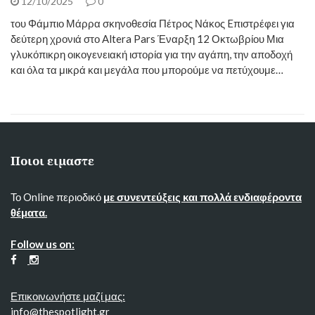
12/10/2025
0
του Φάμπιο Μάρρα σκηνοθεσία Πέτρος Νάκος Eπιστρέφει για
δεύτερη χρονιά στο Altera Pars Έναρξη 12 Οκτωβρίου Μια
γλυκόπικρη οικογενειακή ιστορία για την αγάπη, την αποδοχή
και όλα τα μικρά και μεγάλα που μπορούμε να πετύχουμε…
Ποιοι ειμαστε
Το Online περιοδικό
με συνεντεύξεις και πολλά ενδιαφέροντα
θέματα.
Follow us on:
Επικοινωνήστε μαζί μας:
info@thespotlight.gr