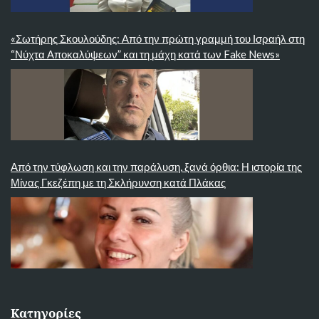
«Σωτήρης Σκουλούδης: Από την πρώτη γραμμή του Ισραήλ στη
“Νύχτα Αποκαλύψεων” και τη μάχη κατά των Fake News»
Από την τύφλωση και την παράλυση, ξανά όρθια: Η ιστορία της
Μίνας Γκεζέπη με τη Σκλήρυνση κατά Πλάκας
Κατηγορίες