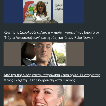
«Σωτήρης Σκουλούδης: Από την πρώτη γραμμή του Ισραήλ στη
“Νύχτα Αποκαλύψεων” και τη μάχη κατά των Fake News»
Από την τύφλωση και την παράλυση, ξανά όρθια: Η ιστορία της
Μίνας Γκεζέπη με τη Σκλήρυνση κατά Πλάκας