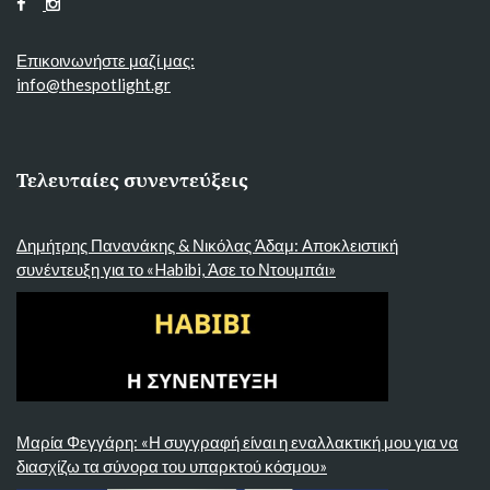
Επικοινωνήστε μαζί μας:
info@thespotlight.gr
Τελευταίες συνεντεύξεις
Δημήτρης Πανανάκης & Νικόλας Άδαμ: Αποκλειστική
συνέντευξη για το «Habibi, Άσε το Ντουμπάι»
Μαρία Φεγγάρη: «Η συγγραφή είναι η εναλλακτική μου για να
διασχίζω τα σύνορα του υπαρκτού κόσμου»