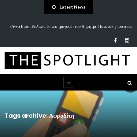
Latest News
ανάκη που σπάει
5 Ιδέες & Βιβλία για ένα Δημιουργικό Καλοκαίρι Χωρίς Οθό
Παιδιά…
Tags archive: Αφροδίτη