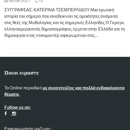
04/04/2017
0
ΣΥΓΓΡΑΦEΑΣ: ΚΑΤΕΡΙΝΑ ΤΣΕΜΠΕΡΛΙΔΟΥ Μια ερωτική
ιστορία του σήμερα που αναδεικνύει τις ομοιότητες ανάμεσα
στις θεές της Μυθολογίας και τις σημερινές Ελληνίδες Ο Γκρεγκ,
ελληνοαμερικανός δημοσιογράφος, έρχεται στην Ελλάδα για τη
δημιουργία ενός ντοκιμαντέρ αφιερωμένου στις…
Ποιοι ειμαστε
Το Online περιοδικό
με συνεντεύξεις και πολλά ενδιαφέροντα
θέματα.
Follow us on:
Επικοινωνήστε μαζί μας: