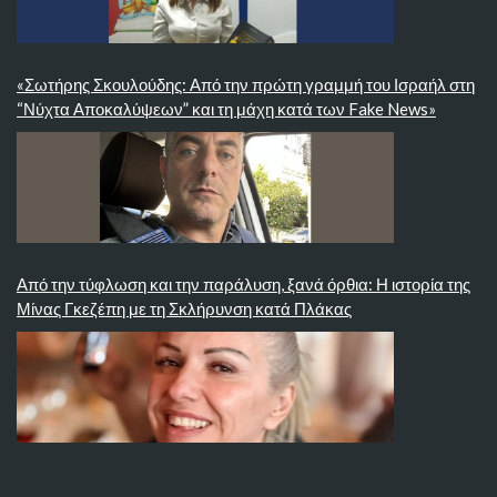
«Σωτήρης Σκουλούδης: Από την πρώτη γραμμή του Ισραήλ στη
“Νύχτα Αποκαλύψεων” και τη μάχη κατά των Fake News»
Από την τύφλωση και την παράλυση, ξανά όρθια: Η ιστορία της
Μίνας Γκεζέπη με τη Σκλήρυνση κατά Πλάκας