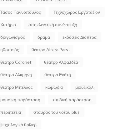
Τάσος Γιαννόπουλος
Τεχνοχώρος Εργοτάξιον
Χυτήριο
αποκλειστική συνέντευξη
διαγωνισμός
δράμα
εκδόσεις Διόπτρα
ηθοποιός
θέατρο Altera Pars
θέατρο Coronet
θέατρο Άλφα.Ιδέα
θέατρο Αλκμήνη
θέατρο Εκάτη
θέατρο Μπέλλος
κωμωδία
μιούζικαλ
μουσική παράσταση
παιδική παράσταση
περιπέτεια
σταυρός του νότου plus
ψυχολογικό θρίλερ