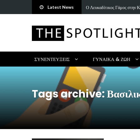
Latest News
ή ωδή στην παράδοση και τον…
«Άννα Είσαι Καλά;»: Το νέο τ
ΣΥΝΕΝΤΕΎΞΕΙΣ
ΓΥΝΑΊΚΑ & ΖΩΉ
Tags archive: Βασιλι