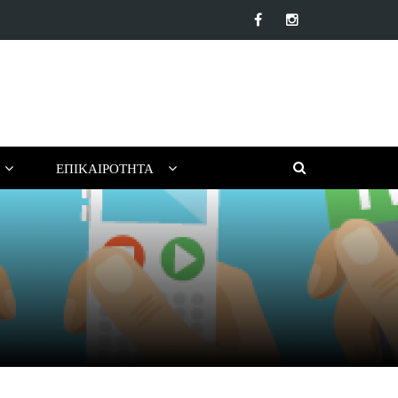
βλία για ένα Δημιουργικό Καλοκαίρι Χωρίς Οθόνες (για Παιδιά…
ΕΠΙΚΑΙΡΌΤΗΤΑ