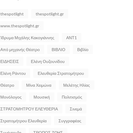
thespotlight
thespotlight.gr
www.thespotlight.gr
Ίδρυμα Μιχάλης Κακογιάννης
ΑΝΤ1
Από μηχανής Θέατρο
ΒΙΒΛΙΟ
Βιβλίο
ΕΙΔΗΣΕΙΣ
Ελένη Ουζουνίδου
Ελένη Ράντου
Ελευθερία Στρατομήτρου
Θέατρο
Μίνα Χειμώνα
Μελέτης Ηλίας
Μονόλογος
Μουσική
Πολιτισμός
ΣΤΡΑΤΟΜΗΤΡΟΥ ΕΛΕΥΘΕΡΙΑ
Σινεμά
Στρατομήτρου Ελευθερία
Συγγραφέας
Συνέντευξη
ΤΡΟΠΟΣ ΖΩΗΣ