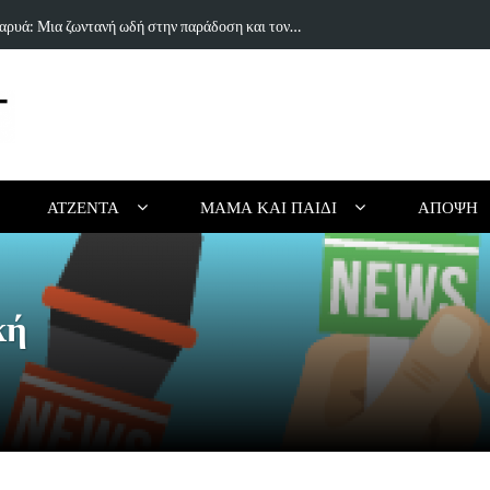
ραγούδι του Δημήτρη Πανανάκη που σπάει τη…
5 Ιδέες & Βι
ΑΤΖΈΝΤΑ
ΜΑΜΆ ΚΑΙ ΠΑΙΔΊ
ΆΠΟΨΗ
κή