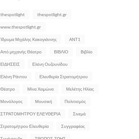
thespotlight
thespotlight.gr
www.thespotlight.gr
Ίδρυμα Μιχάλης Κακογιάννης
ΑΝΤ1
Από μηχανής Θέατρο
ΒΙΒΛΙΟ
Βιβλίο
ΕΙΔΗΣΕΙΣ
Ελένη Ουζουνίδου
Ελένη Ράντου
Ελευθερία Στρατομήτρου
Θέατρο
Μίνα Χειμώνα
Μελέτης Ηλίας
Μονόλογος
Μουσική
Πολιτισμός
ΣΤΡΑΤΟΜΗΤΡΟΥ ΕΛΕΥΘΕΡΙΑ
Σινεμά
Στρατομήτρου Ελευθερία
Συγγραφέας
Συνέντευξη
ΤΡΟΠΟΣ ΖΩΗΣ