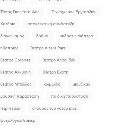
Τάσος Γιαννόπουλος
Τεχνοχώρος Εργοτάξιον
Χυτήριο
αποκλειστική συνέντευξη
διαγωνισμός
δράμα
εκδόσεις Διόπτρα
ηθοποιός
θέατρο Altera Pars
θέατρο Coronet
θέατρο Άλφα.Ιδέα
θέατρο Αλκμήνη
θέατρο Εκάτη
θέατρο Μπέλλος
κωμωδία
μιούζικαλ
μουσική παράσταση
παιδική παράσταση
περιπέτεια
σταυρός του νότου plus
ψυχολογικό θρίλερ