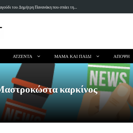
ιουργικό Καλοκαίρι Χωρίς Οθόνες (για Παιδιά…
Τα 5 κορυφαί
ΑΤΖΈΝΤΑ
ΜΑΜΆ ΚΑΙ ΠΑΙΔΊ
ΆΠΟΨΗ
αστροκώστα καρκίνος