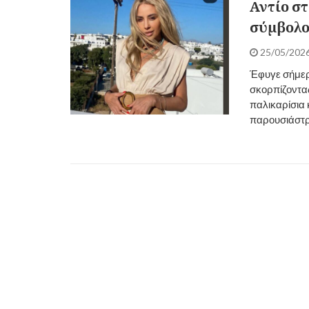
Αντίο σ
σύμβολο
25/05/202
Έφυγε σήμερ
σκορπίζοντας
παλικαρίσια 
παρουσιάστρ