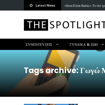
Latest News
τρη Πανανάκη που σπάει τη…
5 Ιδέες & Βιβλία για ένα Δημ
ΣΥΝΕΝΤΕΎΞΕΙΣ
ΓΥΝΑΊΚΑ & ΖΩΉ
Tags archive: Γωγώ Μ