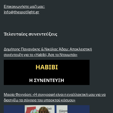
Επικοινωνήστε μαζί μας:
info@thespotlight.gr
Τελευταίες συνεντεύξεις
Δημήτρης Πανανάκης & Νικόλας Άδαμ: Αποκλειστική
συνέντευξη για το «Habibi, Άσε το Ντουμπάι»
Μαρία Φεγγάρη: «Η συγγραφή είναι η εναλλακτική μου για να
διασχίζω τα σύνορα του υπαρκτού κόσμου»