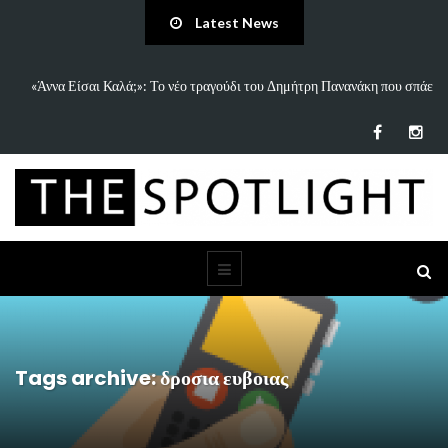
Latest News
«Άννα Είσαι Καλά;»: Το νέο τραγούδι του Δημήτρη Πανανάκη που σπάει
τη…
Tags archive: δροσια ευβοιας