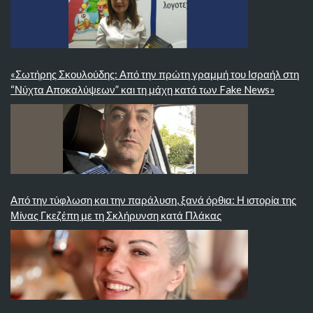
«Σωτήρης Σκουλούδης: Από την πρώτη γραμμή του Ισραήλ στη
“Νύχτα Αποκαλύψεων” και τη μάχη κατά των Fake News»
Από την τύφλωση και την παράλυση, ξανά όρθια: Η ιστορία της
Μίνας Γκεζέπη με τη Σκλήρυνση κατά Πλάκας