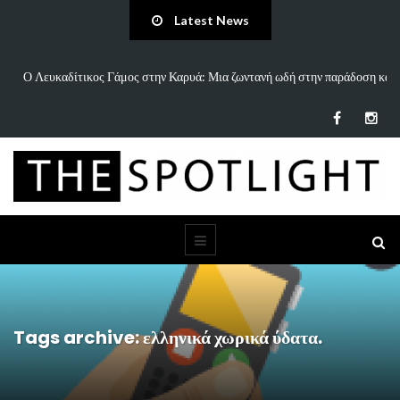
Latest News
παράδοση και
«Άννα Είσαι Καλά;»: Το νέο τραγούδι του Δημήτρη Πανανάκη πο
τη…
Tags archive: ελληνικά χωρικά ύδατα.