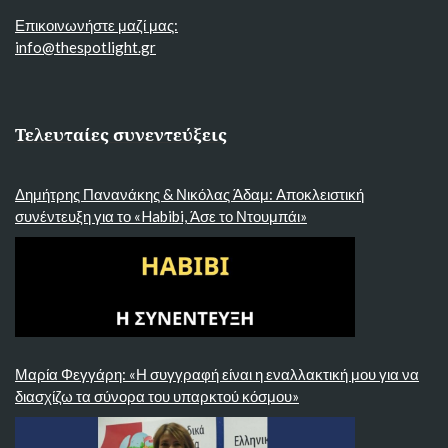
Επικοινωνήστε μαζί μας:
info@thespotlight.gr
Τελευταίες συνεντεύξεις
Δημήτρης Πανανάκης & Νικόλας Άδαμ: Αποκλειστική
συνέντευξη για το «Habibi, Άσε το Ντουμπάι»
Μαρία Φεγγάρη: «Η συγγραφή είναι η εναλλακτική μου για να
διασχίζω τα σύνορα του υπαρκτού κόσμου»