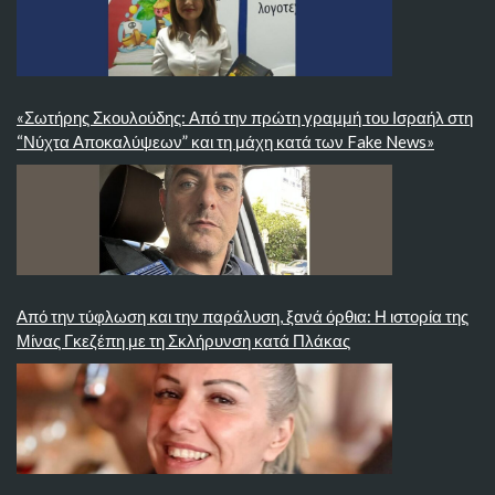
«Σωτήρης Σκουλούδης: Από την πρώτη γραμμή του Ισραήλ στη
“Νύχτα Αποκαλύψεων” και τη μάχη κατά των Fake News»
Από την τύφλωση και την παράλυση, ξανά όρθια: Η ιστορία της
Μίνας Γκεζέπη με τη Σκλήρυνση κατά Πλάκας