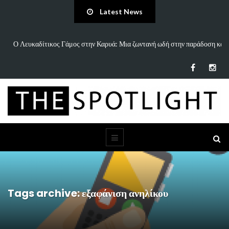
Latest News
άδοση και
«Άννα Είσαι Καλά;»: Το νέο τραγούδι του Δημήτρη Πανανάκη που σ
τη…
Tags archive: εξαφάνιση ανηλίκου