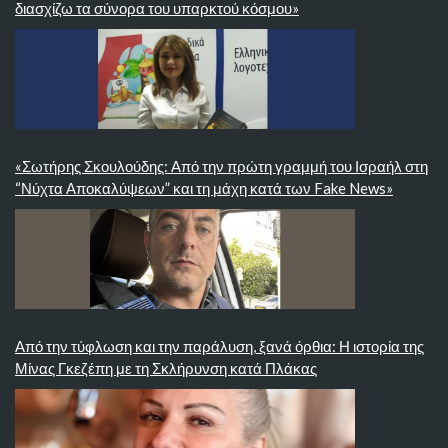
διασχίζω τα σύνορα του υπαρκτού κόσμου»
«Σωτήρης Σκουλούδης: Από την πρώτη γραμμή του Ισραήλ στη
“Νύχτα Αποκαλύψεων” και τη μάχη κατά των Fake News»
Από την τύφλωση και την παράλυση, ξανά όρθια: Η ιστορία της
Μίνας Γκεζέπη με τη Σκλήρυνση κατά Πλάκας