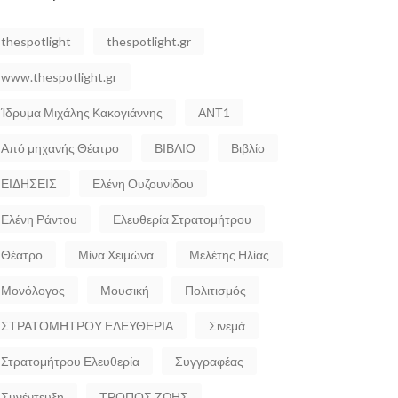
thespotlight
thespotlight.gr
www.thespotlight.gr
Ίδρυμα Μιχάλης Κακογιάννης
ΑΝΤ1
Από μηχανής Θέατρο
ΒΙΒΛΙΟ
Βιβλίο
ΕΙΔΗΣΕΙΣ
Ελένη Ουζουνίδου
Ελένη Ράντου
Ελευθερία Στρατομήτρου
Θέατρο
Μίνα Χειμώνα
Μελέτης Ηλίας
Μονόλογος
Μουσική
Πολιτισμός
ΣΤΡΑΤΟΜΗΤΡΟΥ ΕΛΕΥΘΕΡΙΑ
Σινεμά
Στρατομήτρου Ελευθερία
Συγγραφέας
Συνέντευξη
ΤΡΟΠΟΣ ΖΩΗΣ