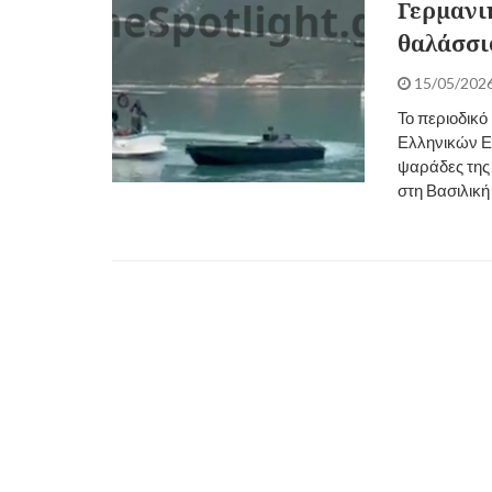
Γερμανικ
θαλάσσι
15/05/202
Το περιοδικό
Ελληνικών Ε
ψαράδες της 
στη Βασιλική