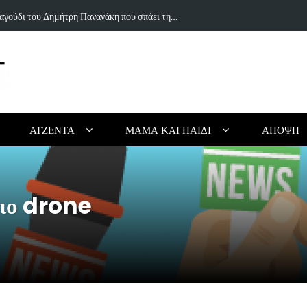
ιουργικό Καλοκαίρι Χωρίς Οθόνες (για Παιδιά…
Τα 5 κορυφαί
ΑΤΖΈΝΤΑ
ΜΑΜΆ ΚΑΙ ΠΑΙΔΊ
ΆΠΟΨΗ
ιο drone