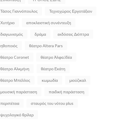
Τάσος Γιαννόπουλος
Τεχνοχώρος Εργοτάξιον
Χυτήριο
αποκλειστική συνέντευξη
διαγωνισμός
δράμα
εκδόσεις Διόπτρα
ηθοποιός
θέατρο Altera Pars
θέατρο Coronet
θέατρο Άλφα.Ιδέα
θέατρο Αλκμήνη
θέατρο Εκάτη
θέατρο Μπέλλος
κωμωδία
μιούζικαλ
μουσική παράσταση
παιδική παράσταση
περιπέτεια
σταυρός του νότου plus
ψυχολογικό θρίλερ