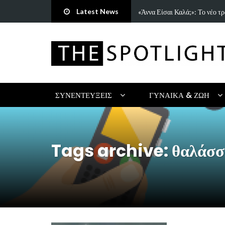
Latest News
τρη Πανανάκη που σπάει τη…
5 Ιδέες & Βιβλία για ένα Δημ
ΣΥΝΕΝΤΕΎΞΕΙΣ
ΓΥΝΑΊΚΑ & ΖΩΉ
Tags archive: θαλάσσ