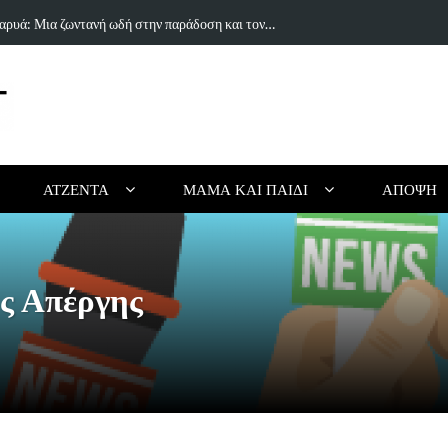
ραγούδι του Δημήτρη Πανανάκη που σπάει τη…
5 Ιδέες & Βι
ΑΤΖΈΝΤΑ
ΜΑΜΆ ΚΑΙ ΠΑΙΔΊ
ΆΠΟΨΗ
ς Απέργης