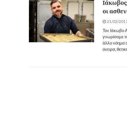
Ιάκωβος
οι ασθεν
21/02/201
Τον Ιάκωβο Α
γνωρίσαμε το
άλλο νόημα 
όνειρα, θετι