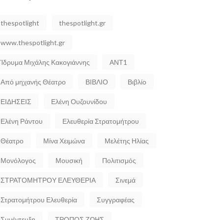
thespotlight
thespotlight.gr
www.thespotlight.gr
Ίδρυμα Μιχάλης Κακογιάννης
ΑΝΤ1
Από μηχανής Θέατρο
ΒΙΒΛΙΟ
Βιβλίο
ΕΙΔΗΣΕΙΣ
Ελένη Ουζουνίδου
Ελένη Ράντου
Ελευθερία Στρατομήτρου
Θέατρο
Μίνα Χειμώνα
Μελέτης Ηλίας
Μονόλογος
Μουσική
Πολιτισμός
ΣΤΡΑΤΟΜΗΤΡΟΥ ΕΛΕΥΘΕΡΙΑ
Σινεμά
Στρατομήτρου Ελευθερία
Συγγραφέας
Συνέντευξη
ΤΡΟΠΟΣ ΖΩΗΣ