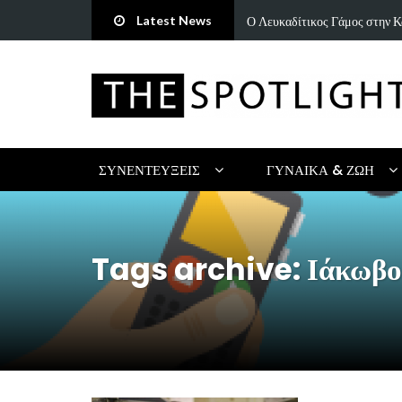
Latest News
ή ωδή στην παράδοση και τον…
«Άννα Είσαι Καλά;»: Το νέο τ
ΣΥΝΕΝΤΕΎΞΕΙΣ
ΓΥΝΑΊΚΑ & ΖΩΉ
Tags archive: Ιάκωβο