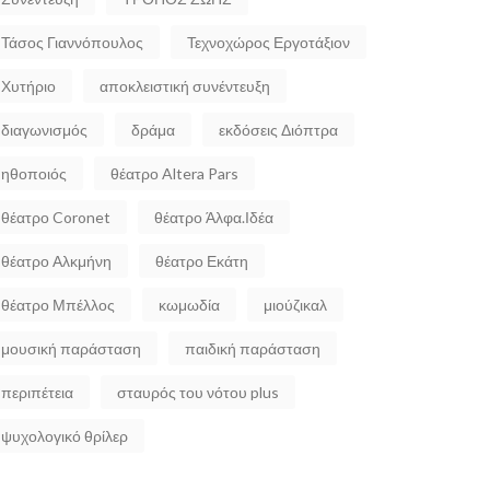
Τάσος Γιαννόπουλος
Τεχνοχώρος Εργοτάξιον
Χυτήριο
αποκλειστική συνέντευξη
διαγωνισμός
δράμα
εκδόσεις Διόπτρα
ηθοποιός
θέατρο Altera Pars
θέατρο Coronet
θέατρο Άλφα.Ιδέα
θέατρο Αλκμήνη
θέατρο Εκάτη
θέατρο Μπέλλος
κωμωδία
μιούζικαλ
μουσική παράσταση
παιδική παράσταση
περιπέτεια
σταυρός του νότου plus
ψυχολογικό θρίλερ