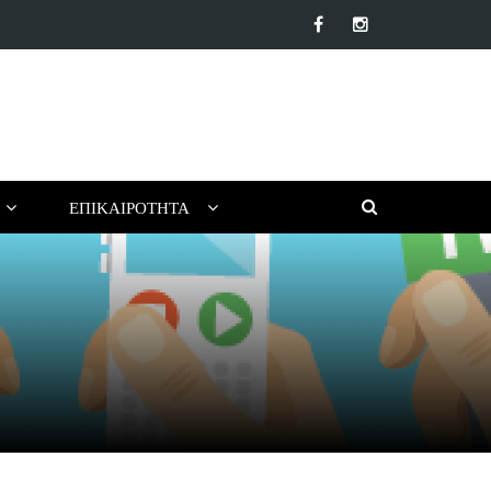
βλία για ένα Δημιουργικό Καλοκαίρι Χωρίς Οθόνες (για Παιδιά…
ΕΠΙΚΑΙΡΌΤΗΤΑ