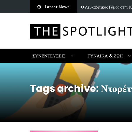
Latest News
ή ωδή στην παράδοση και τον…
«Άννα Είσαι Καλά;»: Το νέο τ
ΣΥΝΕΝΤΕΎΞΕΙΣ
ΓΥΝΑΊΚΑ & ΖΩΉ
Tags archive: Ντορέτ