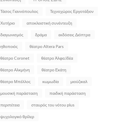
Τάσος Γιαννόπουλος
Τεχνοχώρος Εργοτάξιον
Χυτήριο
αποκλειστική συνέντευξη
διαγωνισμός
δράμα
εκδόσεις Διόπτρα
ηθοποιός
θέατρο Altera Pars
θέατρο Coronet
θέατρο Άλφα.Ιδέα
θέατρο Αλκμήνη
θέατρο Εκάτη
θέατρο Μπέλλος
κωμωδία
μιούζικαλ
μουσική παράσταση
παιδική παράσταση
περιπέτεια
σταυρός του νότου plus
ψυχολογικό θρίλερ