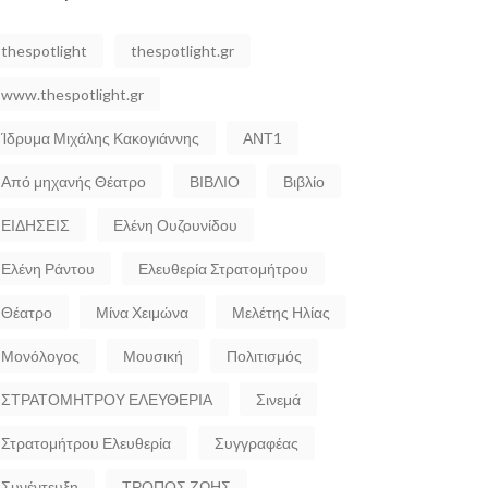
thespotlight
thespotlight.gr
www.thespotlight.gr
Ίδρυμα Μιχάλης Κακογιάννης
ΑΝΤ1
Από μηχανής Θέατρο
ΒΙΒΛΙΟ
Βιβλίο
ΕΙΔΗΣΕΙΣ
Ελένη Ουζουνίδου
Ελένη Ράντου
Ελευθερία Στρατομήτρου
Θέατρο
Μίνα Χειμώνα
Μελέτης Ηλίας
Μονόλογος
Μουσική
Πολιτισμός
ΣΤΡΑΤΟΜΗΤΡΟΥ ΕΛΕΥΘΕΡΙΑ
Σινεμά
Στρατομήτρου Ελευθερία
Συγγραφέας
Συνέντευξη
ΤΡΟΠΟΣ ΖΩΗΣ