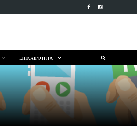
βλία για ένα Δημιουργικό Καλοκαίρι Χωρίς Οθόνες (για Παιδιά…
ΕΠΙΚΑΙΡΌΤΗΤΑ