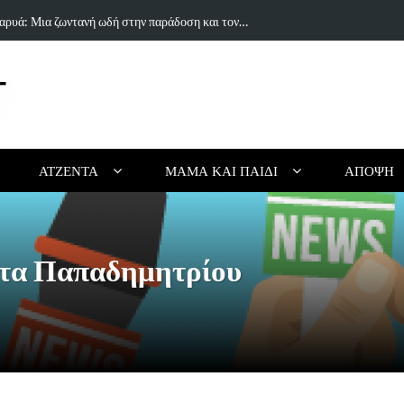
ραγούδι του Δημήτρη Πανανάκη που σπάει τη…
5 Ιδέες & Βι
ΑΤΖΈΝΤΑ
ΜΑΜΆ ΚΑΙ ΠΑΙΔΊ
ΆΠΟΨΗ
τα Παπαδημητρίου