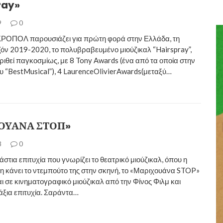
ray»
9
0
ΚΡΟΠΟΛ παρουσιάζει για πρώτη φορά στην Ελλάδα, τη
ζόν 2019-2020, το πολυβραβευμένο μιούζικαλ “Hairspray”,
κριθεί παγκοσμίως, με 8 Tony Awards (ένα από τα οποία στην
υ “BestMusical”), 4 LaurenceOlivierAwards(μεταξύ…
ΟΥΑΝΑ ΣΤΟΠ»
8
0
άστια επιτυχία που γνωρίζει το θεατρικό μιούζικαλ, όπου η
 κάνει το ντεμπούτο της στην σκηνή, το «Μαριχουάνα STOP»
ι σε κινηματογραφικό μιούζικαλ από την Φίνος Φιλμ και
άξια επιτυχία. Σαράντα…