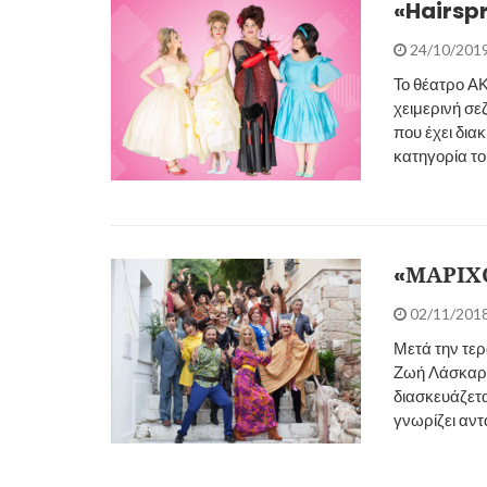
«Hairsp
24/10/201
Το θέατρο Α
χειμερινή σε
που έχει δια
κατηγορία το
«ΜΑΡΙΧ
02/11/201
Μετά την τερ
Ζωή Λάσκαρη
διασκευάζετα
γνωρίζει αντ