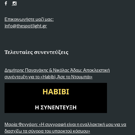
Επικοινωνήστε μαζί μας:
info@thespotlight.gr
Τελευταίες συνεντεύξεις
Δημήτρης Πανανάκης & Νικόλας Άδαμ: Αποκλειστική
συνέντευξη για το «Habibi, Άσε το Ντουμπάι»
Μαρία Φεγγάρη: «Η συγγραφή είναι η εναλλακτική μου για να
διασχίζω τα σύνορα του υπαρκτού κόσμου»