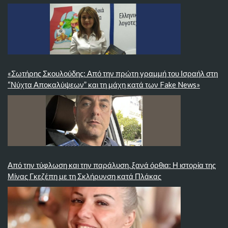
«Σωτήρης Σκουλούδης: Από την πρώτη γραμμή του Ισραήλ στη
“Νύχτα Αποκαλύψεων” και τη μάχη κατά των Fake News»
Από την τύφλωση και την παράλυση, ξανά όρθια: Η ιστορία της
Μίνας Γκεζέπη με τη Σκλήρυνση κατά Πλάκας