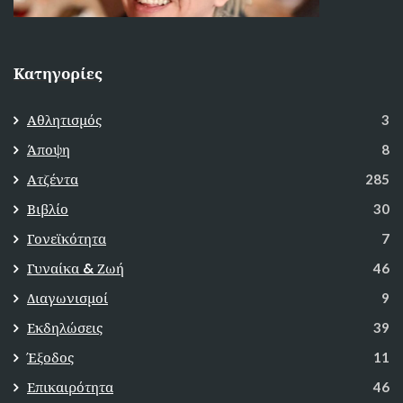
Κατηγορίες
Αθλητισμός
3
Άποψη
8
Ατζέντα
285
Βιβλίο
30
Γονεϊκότητα
7
Γυναίκα & Ζωή
46
Διαγωνισμοί
9
Εκδηλώσεις
39
Έξοδος
11
Επικαιρότητα
46