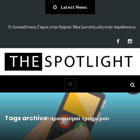
Latest News
ην παράδοση και
«Άννα Είσαι Καλά;»: Το νέο τραγούδι του Δημήτρη Πανανάκη
τη…
Tags archive: προορισμοί τριημέρου