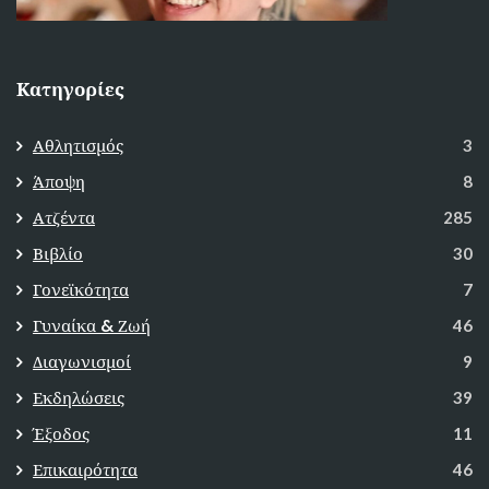
Κατηγορίες
Αθλητισμός
3
Άποψη
8
Ατζέντα
285
Βιβλίο
30
Γονεϊκότητα
7
Γυναίκα & Ζωή
46
Διαγωνισμοί
9
Εκδηλώσεις
39
Έξοδος
11
Επικαιρότητα
46