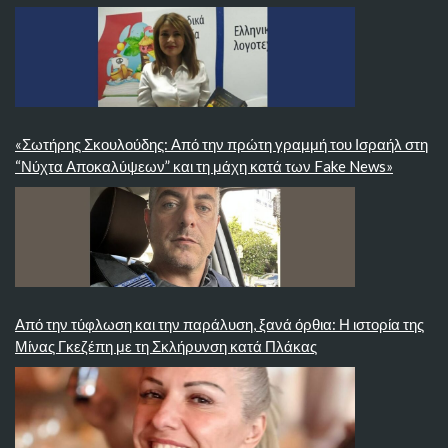
«Σωτήρης Σκουλούδης: Από την πρώτη γραμμή του Ισραήλ στη
“Νύχτα Αποκαλύψεων” και τη μάχη κατά των Fake News»
Από την τύφλωση και την παράλυση, ξανά όρθια: Η ιστορία της
Μίνας Γκεζέπη με τη Σκλήρυνση κατά Πλάκας