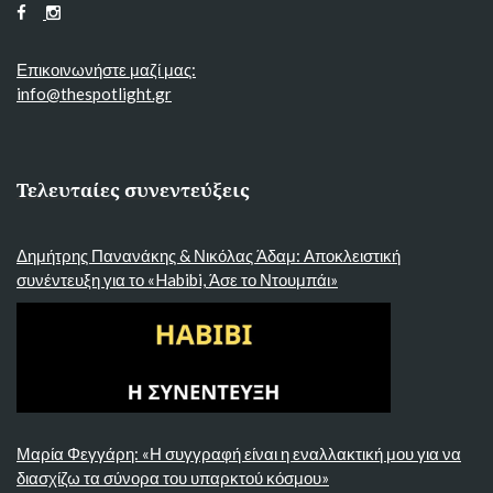
Επικοινωνήστε μαζί μας:
info@thespotlight.gr
Τελευταίες συνεντεύξεις
Δημήτρης Πανανάκης & Νικόλας Άδαμ: Αποκλειστική
συνέντευξη για το «Habibi, Άσε το Ντουμπάι»
Μαρία Φεγγάρη: «Η συγγραφή είναι η εναλλακτική μου για να
διασχίζω τα σύνορα του υπαρκτού κόσμου»