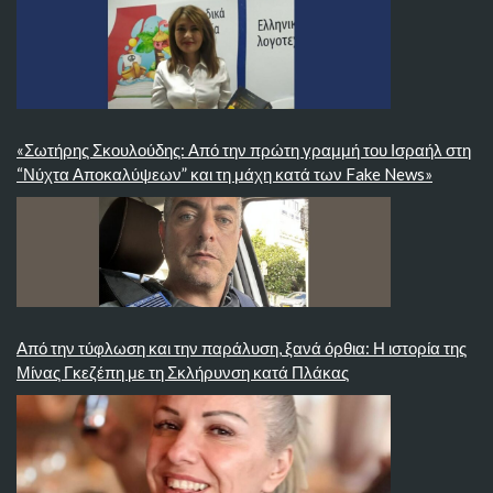
«Σωτήρης Σκουλούδης: Από την πρώτη γραμμή του Ισραήλ στη
“Νύχτα Αποκαλύψεων” και τη μάχη κατά των Fake News»
Από την τύφλωση και την παράλυση, ξανά όρθια: Η ιστορία της
Μίνας Γκεζέπη με τη Σκλήρυνση κατά Πλάκας