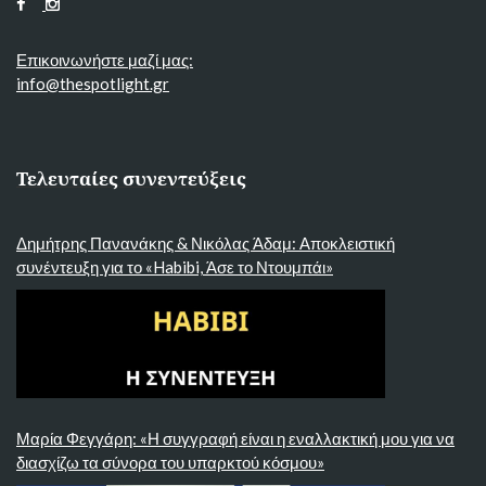
Επικοινωνήστε μαζί μας:
info@thespotlight.gr
Τελευταίες συνεντεύξεις
Δημήτρης Πανανάκης & Νικόλας Άδαμ: Αποκλειστική
συνέντευξη για το «Habibi, Άσε το Ντουμπάι»
Μαρία Φεγγάρη: «Η συγγραφή είναι η εναλλακτική μου για να
διασχίζω τα σύνορα του υπαρκτού κόσμου»