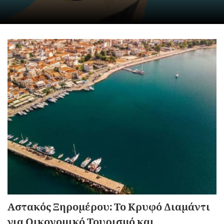
Αστακός Ξηρομέρου: Το Κρυφό Διαμάντι
για Οικονομικό Τουρισμό και