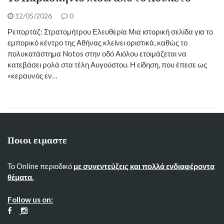
12/05/2026
0
​Ρεπορτάζ: Στρατομήτρου Ελευθερία Μια ιστορική σελίδα για το
εμπορικό κέντρο της Αθήνας κλείνει οριστικά, καθώς το
πολυκατάστημα Notos στην οδό Αιόλου ετοιμάζεται να
κατεβάσει ρολά στα τέλη Αυγούστου. Η είδηση, που έπεσε ως
«κεραυνός εν…
Ποιοι ειμαστε
Το Online περιοδικό
με συνεντεύξεις και πολλά ενδιαφέροντα
θέματα.
Follow us on: