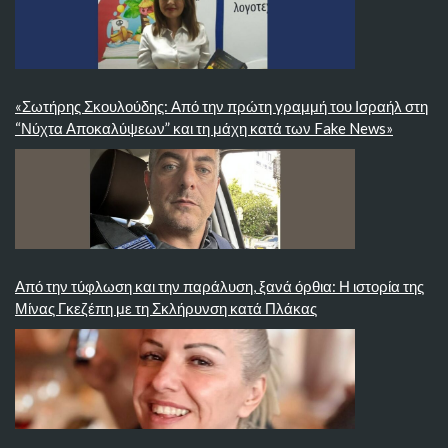
«Σωτήρης Σκουλούδης: Από την πρώτη γραμμή του Ισραήλ στη
“Νύχτα Αποκαλύψεων” και τη μάχη κατά των Fake News»
Από την τύφλωση και την παράλυση, ξανά όρθια: Η ιστορία της
Μίνας Γκεζέπη με τη Σκλήρυνση κατά Πλάκας