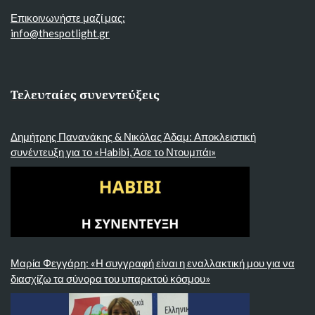
Επικοινωνήστε μαζί μας:
info@thespotlight.gr
Τελευταίες συνεντεύξεις
Δημήτρης Πανανάκης & Νικόλας Άδαμ: Αποκλειστική
συνέντευξη για το «Habibi, Άσε το Ντουμπάι»
Μαρία Φεγγάρη: «Η συγγραφή είναι η εναλλακτική μου για να
διασχίζω τα σύνορα του υπαρκτού κόσμου»