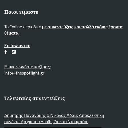
Ποιοι ειμαστε
Το Online περιοδικό
με συνεντεύξεις και πολλά ενδιαφέροντα
θέματα.
Follow us on:
Επικοινωνήστε μαζί μας:
info@thespotlight.gr
Τελευταίες συνεντεύξεις
Δημήτρης Πανανάκης & Νικόλας Άδαμ: Αποκλειστική
συνέντευξη για το «Habibi, Άσε το Ντουμπάι»