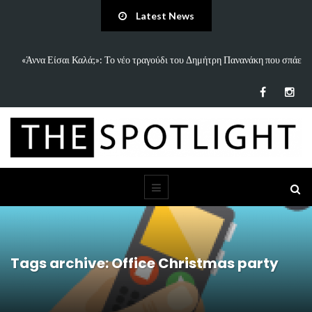
Latest News
 Πανανάκη που σπάει
5 Ιδέες & Βιβλία για ένα Δημιουργικό Καλοκαίρι Χωρί
Παιδιά…
Tags archive: Office Christmas party