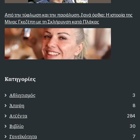
Από την τύφλωση και την παράλυση, ξανά όρθια: Η ιστορία της
Μίνας Γκεζέπη με τη Σκλήρυνση κατά Πλάκας
Κατηγορίες
Αθλητισμός
3
Άποψη
8
Ατζέντα
284
Βιβλίο
30
Γονεϊκότητα
7