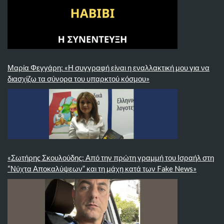
Μαρία Φεγγάρη: «Η συγγραφή είναι η εναλλακτική μου για να
διασχίζω τα σύνορα του υπαρκτού κόσμου»
«Σωτήρης Σκουλούδης: Από την πρώτη γραμμή του Ισραήλ στη
“Νύχτα Αποκαλύψεων” και τη μάχη κατά των Fake News»