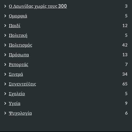
Ο Λεωνίδας χωρίς τους 300
3
Ομορφιά
5
Παιδί
12
Πολιτική
5
Πολιτισμός
42
Πρόσωπα
13
Ρεπορτάζ
7
Σινεμά
34
Συνεντεύξεις
65
Σχολείο
5
Υγεία
9
Ψυχολογία
6