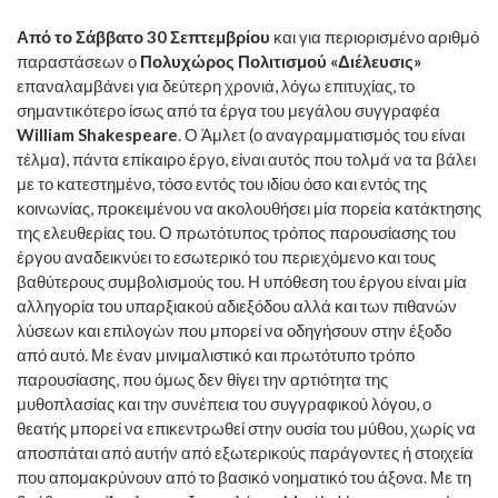
Από το Σάββατο 30 Σεπτεμβρίου
και για περιορισμένο αριθμό
παραστάσεων ο
Πολυχώρος Πολιτισμού «Διέλευσις»
επαναλαμβάνει για δεύτερη χρονιά, λόγω επιτυχίας, το
σημαντικότερο ίσως από τα έργα του μεγάλου συγγραφέα
William Shakespeare
. Ο Άμλετ (ο αναγραμματισμός του είναι
τέλμα), πάντα επίκαιρο έργο, είναι αυτός που τολμά να τα βάλει
με το κατεστημένο, τόσο εντός του ιδίου όσο και εντός της
κοινωνίας, προκειμένου να ακολουθήσει μία πορεία κατάκτησης
της ελευθερίας του. Ο πρωτότυπος τρόπος παρουσίασης του
έργου αναδεικνύει το εσωτερικό του περιεχόμενο και τους
βαθύτερους συμβολισμούς του. Η υπόθεση του έργου είναι μία
αλληγορία του υπαρξιακού αδιεξόδου αλλά και των πιθανών
λύσεων και επιλογών που μπορεί να οδηγήσουν στην έξοδο
από αυτό. Με έναν μινιμαλιστικό και πρωτότυπο τρόπο
παρουσίασης, που όμως δεν θίγει την αρτιότητα της
μυθοπλασίας και την συνέπεια του συγγραφικού λόγου, ο
θεατής μπορεί να επικεντρωθεί στην ουσία του μύθου, χωρίς να
αποσπάται από αυτήν από εξωτερικούς παράγοντες ή στοιχεία
που απομακρύνουν από το βασικό νοηματικό του άξονα. Με τη