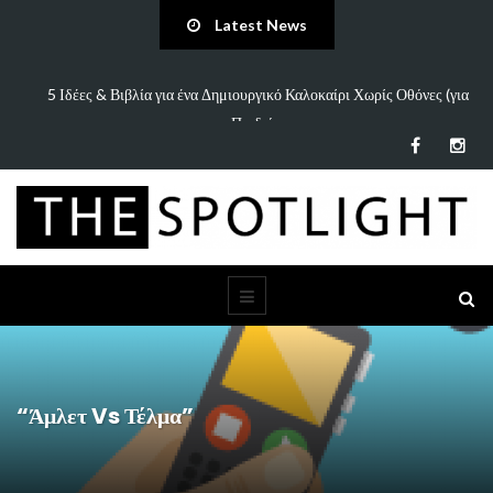
Latest News
πάει
5 Ιδέες & Βιβλία για ένα Δημιουργικό Καλοκαίρι Χωρίς Οθόνες (για
Παιδιά…
“Άμλετ Vs Τέλμα”