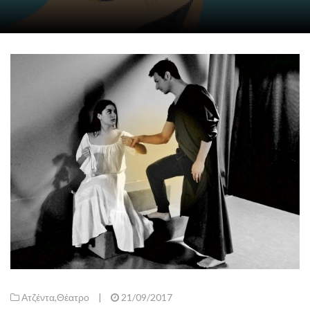
Ατζέντα
,
Θέατρο
|
21/09/2017