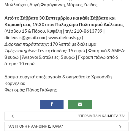
Μαλλούχου, Αυγή Φαρόγιαννη, Μάρκος Ζωίδης
Από τo Σάββατο 30 Σεπτεμβρίου
και
κάθε Σάββατο και
Κυριακή στις 19:30
στον
Πολυχώρο Πολιτισμού Διέλευσις
(Λέσβου 15 & Πόρου, Κυψέλη | τηλ: 210-8613739 |
dieleusis@gmail.com |
www.dieleusis.gr
)
Διάρκεια παράστασης
: 170 λεπτά με διάλειμμα
Τιμές εισιτηρίων
: Γενική είσοδος: 15 ευρώ | Φοιτητικό & ΑΜΕΑ:
8 ευρώ | Άνεργοι & ατέλειες: 5 ευρώ | Γκρουπ πάνω από 6
άτομα: 10 ευρώ
Δραματουργική επεξεργασία & σκηνοθεσία: Χρυσάνθη
Κορνηλίου
Φωτισμός: Πάνος Γκόλφης
“ΠΕΡΛΙΜΠΛΊΝ ΚΑΙ ΜΠΕΛΊΣΑ”
“ΑΝΤΙΓΌΝΗ Η ΑΛΗΘΙΝΉ ΙΣΤΟΡΊΑ”