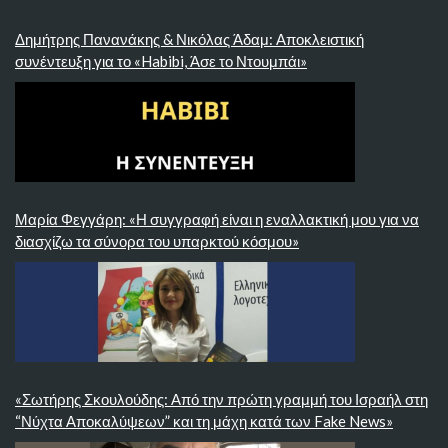
Δημήτρης Πανανάκης & Νικόλας Άδαμ: Αποκλειστική
συνέντευξη για το «Habibi, Άσε το Ντουμπάι»
Μαρία Φεγγάρη: «Η συγγραφή είναι η εναλλακτική μου για να
διασχίζω τα σύνορα του υπαρκτού κόσμου»
«Σωτήρης Σκουλούδης: Από την πρώτη γραμμή του Ισραήλ στη
“Νύχτα Αποκαλύψεων” και τη μάχη κατά των Fake News»