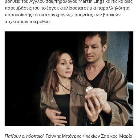
βοήθεια του Άγγλου σαιξπηρολόγου Martin Lings και τις καίριες
παρεμβάσεις του, το έργο εκτυλίσσεται σε μία παραλληλότητα
παρουσίασής του και συγχρόνως ερμηνείας των βασικών
αρχετύπων του μύθου.
Παίζουν οι ηθοποιοί
: Γιάννης Μπόγρης, Φωκίων Ζαρίκος, Μαρία