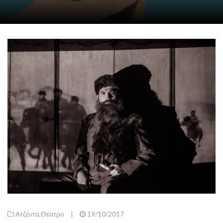
Ατζέντα
,
Θέατρο
|
19/10/2017