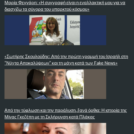
Μαρία Φεγγάρη: «Η συγγραφή είναι η εναλλακτική μου για να
διασχίζω τα σύνορα του υπαρκτού κόσμου»
«Σωτήρης Σκουλούδης: Από την πρώτη γραμμή του Ισραήλ στη
“Νύχτα Αποκαλύψεων” και τη μάχη κατά των Fake News»
Από την τύφλωση και την παράλυση, ξανά όρθια: Η ιστορία της
Μίνας Γκεζέπη με τη Σκλήρυνση κατά Πλάκας