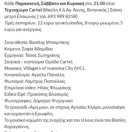
Κάθε
Παρασκευή, Σάββατο και Κυριακή
στις
21:00
στον
Τεχνοχώρο Cartel
(Μικέλη 4 & Αγ. Άννης, Βοτανικός | Στάση
μετρό Ελαιώνας | τηλ. 693 989 8258)
Τιμές εισιτηρίων
: 12 ευρώ γενική είσοδος, 8 ευρώ μειωμένο, 5
ευρώ για ανέργους
Σκηνοθεσία: Βασίλης Μπισμπίκης
Κείμενο: Σοφία Αδαμίδου
Ερμηνεία: Τάσος Σωτηράκης
Σκηνικά – κοστούμια Ομάδα Cartel.
Μουσική: Villagers of Ioannina City (VIC).
Κινησιολογία: Αγγέλα Πατσέλη
Φωτισμοί: Λάμπρος Παπούλιας
Επιμέλεια video: Ηλίας Φλωράκης
Ειδικά Εφέ: Προκόπης Βλασερός
Φωτογραφίες: Δήμητρα Ψυχογυιού
Το τραγούδι «Άρη μου», σε στίχους Αγλαΐας Κλάρα, μελοποίησε
και ερμηνεύει η Ερωφίλη.
Το μουσικό κομμάτι της έναρξης και του τέλους είναι του Βασίλη
Καραγιάννη.