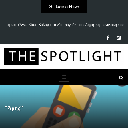
Latest News
 και
«Άννα Είσαι Καλά;»: Το νέο τραγούδι του Δημήτρη Πανανάκη που σπάει
τη…
“Άρης”