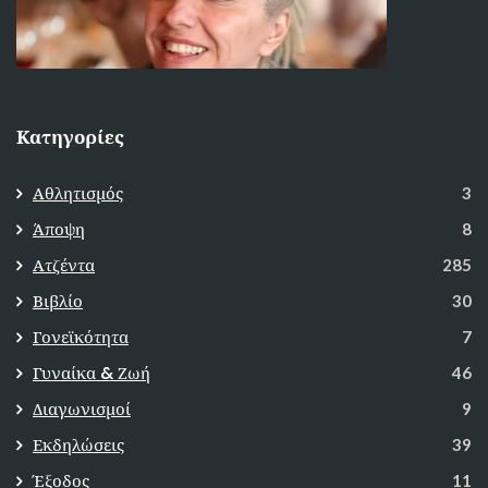
Κατηγορίες
Αθλητισμός
3
Άποψη
8
Ατζέντα
285
Βιβλίο
30
Γονεϊκότητα
7
Γυναίκα & Ζωή
46
Διαγωνισμοί
9
Εκδηλώσεις
39
Έξοδος
11