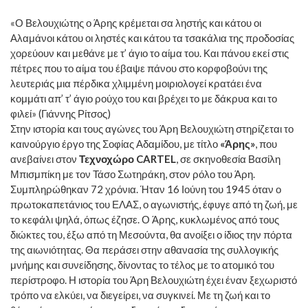
«Ο Βελουχιώτης ο Άρης κρέμεται σα ληστής και κάτου οι
Αλαμάνοι κάτου οι ληστές και κάτου τα τσακάλια της προδοσίας
χορεύουν και μεθάνε με τ’ άγιο το αίμα του. Και πάνου εκεί στις
πέτρες που το αίμα του έβαψε πάνου στο κορφοβούνι της
λευτεριάς μια πέρδικα χλιμμένη μοιριολογεί κρατάει ένα
κομμάτι απ’ τ’ άγιο ρούχο του και βρέχει το με δάκρυα και το
φιλεί» (Γιάννης Ρίτσος)
Στην ιστορία και τους αγώνες του Άρη Βελουχιώτη στηρίζεται το
καινούργιο έργο της Σοφίας Αδαμίδου, με τίτλο
«Άρης»
, που
ανεβαίνει στον
Τεχνοχώρο CARTEL
, σε σκηνοθεσία Βασίλη
Μπισμπίκη με τον Τάσο Σωτηράκη, στον ρόλο του Άρη.
Συμπληρώθηκαν 72 χρόνια. Ήταν 16 Ιούνη του 1945 όταν ο
πρωτοκαπετάνιος του ΕΛΑΣ, ο αγωνιστής, έφυγε από τη ζωή, με
το κεφάλι ψηλά, όπως έζησε. Ο Άρης, κυκλωμένος από τους
διώκτες του, έξω από τη Μεσούντα, θα ανοίξει ο ίδιος την πόρτα
της αιωνιότητας. Θα περάσει στην αθανασία της συλλογικής
μνήμης και συνείδησης, δίνοντας το τέλος με το ατομικό του
περίστροφο. Η ιστορία του Άρη Βελουχιώτη έχει έναν ξεχωριστό
τρόπο να ελκύει, να διεγείρει, να συγκινεί. Με τη ζωή και το