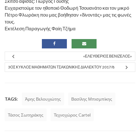
Σκίτσο αφίσας: Γιώργος Γούσης
Ευχαριστούμε τον ηθοποιό Θοδωρή Τσουανάτο και τον μικρό
Πέτρο Φλωράκη που μας βοήθησαν «δίνοντάς» μας τις φωνές
τους.
Εκτέλεση Παραγωγής Φαίη Τζήμα
«ΕΛΕΥΘΈΡΙΟΣ ΒΕΝΙΖΈΛΟΣ»
3ΟΣ ΚΎΚΛΟΣ ΜΑΘΗΜΆΤΩΝ ΤΣΑΚΏΝΙΚΗΣ ΔΙΑΛΈΚΤΟΥ 2017/8
TAGS:
Άρης Βελουχιώτης
Βασίλης Μπισμπίκης
Τάσος Σωτηράκης
Τεχνοχώρος Cartel