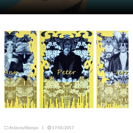
Ατζέντα
,
Θέατρο
|
17/01/2017