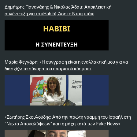
Δημήτρης Πανανάκης & Νικόλας Άδαμ: Αποκλειστική
συνέντευξη για το «Habibi, Άσε το Ντουμπάι»
Μαρία Φεγγάρη: «Η συγγραφή είναι η εναλλακτική μου για να
διασχίζω τα σύνορα του υπαρκτού κόσμου»
«Σωτήρης Σκουλούδης: Από την πρώτη γραμμή του Ισραήλ στη
“Νύχτα Αποκαλύψεων” και τη μάχη κατά των Fake News»