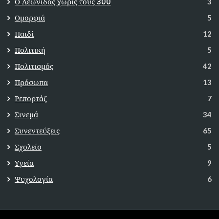
Ο Λεωνίδας χωρίς τους 300
3
Ομορφιά
5
Παιδί
12
Πολιτική
5
Πολιτισμός
42
Πρόσωπα
13
Ρεπορτάζ
7
Σινεμά
34
Συνεντεύξεις
65
Σχολείο
5
Υγεία
9
Ψυχολογία
6