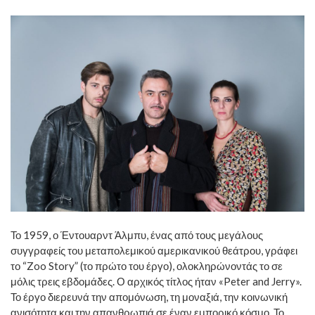
Το 1959, ο Έντουαρντ Άλμπυ, ένας από τους μεγάλους
συγγραφείς του μεταπολεμικού αμερικανικού θεάτρου, γράφει
το “Zoo Story” (το πρώτο του έργο), ολοκληρώνοντάς το σε
μόλις τρεις εβδομάδες. Ο αρχικός τίτλος ήταν «Peter and Jerry».
Το έργο διερευνά την απομόνωση, τη μοναξιά, την κοινωνική
ανισότητα και την απανθρωπιά σε έναν εμπορικό κόσμο. Το