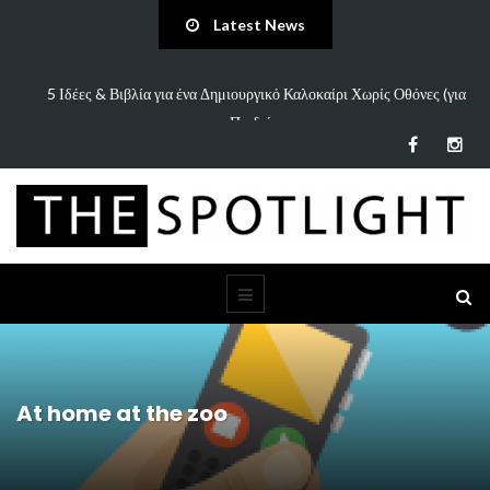
Latest News
πάει
5 Ιδέες & Βιβλία για ένα Δημιουργικό Καλοκαίρι Χωρίς Οθόνες (για
Παιδιά…
At home at the zoo