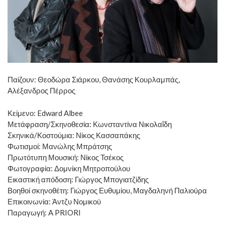
Παίζουν: Θεοδώρα Σιάρκου, Θανάσης Κουρλαμπάς,
Αλέξανδρος Πέρρος
Κείμενο: Edward Albee
Μετάφραση/Σκηνοθεσία: Κωνσταντίνα Νικολαΐδη
Σκηνικά/Κοστούμια: Νίκος Κασσαπάκης
Φωτισμοί: Μανώλης Μπράτσης
Πρωτότυπη Μουσική: Νίκος Τσέκος
Φωτογραφία: Δομνίκη Μητροπούλου
Εικαστική απόδοση: Γιώργος Μπογιατζίδης
Βοηθοί σκηνοθέτη: Γιώργος Ευθυμίου, Μαγδαληνή Παλιούρα
Επικοινωνία: Άντζυ Νομικού
Παραγωγή: A PRIORI