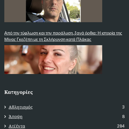
Από την τύφλωση και την παράλυση, ξανά όρθια: Η ιστορία της
Μίνας Γκεζέπη με τη Σκλήρυνση κατά Πλάκας
Κατηγορίες
Αθλητισμός
3
Άποψη
8
Ατζέντα
284