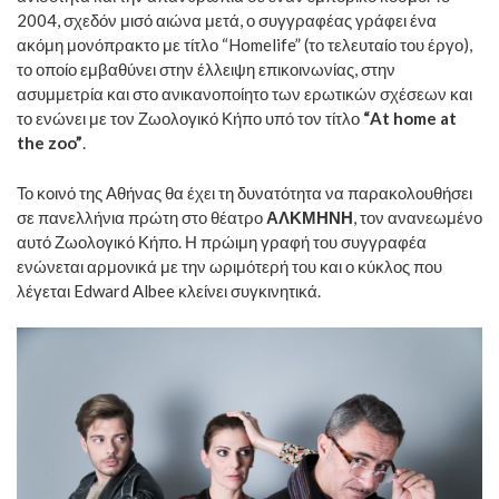
2004, σχεδόν μισό αιώνα μετά, ο συγγραφέας γράφει ένα
ακόμη μονόπρακτο με τίτλο “Homelife” (το τελευταίο του έργο),
το οποίο εμβαθύνει στην έλλειψη επικοινωνίας, στην
ασυμμετρία και στο ανικανοποίητο των ερωτικών σχέσεων και
το ενώνει με τον Ζωολογικό Κήπο υπό τον τίτλο
“At home at
the zoo”
.
Το κοινό της Αθήνας θα έχει τη δυνατότητα να παρακολουθήσει
σε πανελλήνια πρώτη στο θέατρο
ΑΛΚΜΗΝΗ
, τον ανανεωμένο
αυτό Ζωολογικό Κήπο. Η πρώιμη γραφή του συγγραφέα
ενώνεται αρμονικά με την ωριμότερή του και ο κύκλος που
λέγεται Edward Albee κλείνει συγκινητικά.