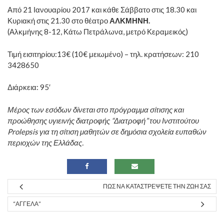
Από 21 Ιανουαρίου 2017 και κάθε Σάββατο στις 18.30 και
Κυριακή στις 21.30 στο θέατρο
ΑΛΚΜΗΝΗ.
(Αλκμήνης 8-12, Κάτω Πετράλωνα, μετρό Κεραμεικός)
Τιμή εισιτηρίου:13€ (10€ μειωμένο) – τηλ. κρατήσεων: 210
3428650
Διάρκεια: 95′
Μέρος των εσόδων δίνεται στο πρόγραμμα σίτισης και
προώθησης υγιεινής διατροφής “Διατροφή” του Ινστιτούτου
Prolepsis για τη σίτιση μαθητών σε δημόσια σχολεία ευπαθών
περιοχών της Ελλάδας.
ΠΩΣ ΝΑ ΚΑΤΑΣΤΡΈΨΕΤΕ ΤΗΝ ΖΩΉ ΣΑΣ
“ΑΓΓΈΛΑ”