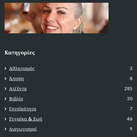
Κατηγορίες
Αθλητισμός
3
Άποψη
8
Ατζέντα
285
Βιβλίο
30
Γονεϊκότητα
7
Γυναίκα & Ζωή
46
Διαγωνισμοί
9