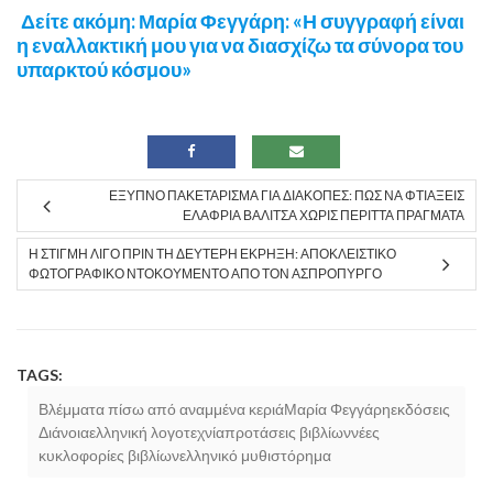
Δείτε ακόμη: Μαρία Φεγγάρη: «Η συγγραφή είναι
η εναλλακτική μου για να διασχίζω τα σύνορα του
υπαρκτού κόσμου»
ΈΞΥΠΝΟ ΠΑΚΕΤΆΡΙΣΜΑ ΓΙΑ ΔΙΑΚΟΠΈΣ: ΠΏΣ ΝΑ ΦΤΙΆΞΕΙΣ
ΕΛΑΦΡΙΆ ΒΑΛΊΤΣΑ ΧΩΡΊΣ ΠΕΡΙΤΤΆ ΠΡΆΓΜΑΤΑ
Η ΣΤΙΓΜΉ ΛΊΓΟ ΠΡΙΝ ΤΗ ΔΕΎΤΕΡΗ ΈΚΡΗΞΗ: ΑΠΟΚΛΕΙΣΤΙΚΌ
ΦΩΤΟΓΡΑΦΙΚΌ ΝΤΟΚΟΥΜΈΝΤΟ ΑΠΌ ΤΟΝ ΑΣΠΡΌΠΥΡΓΟ
TAGS:
Βλέμματα πίσω από αναμμένα κεριάΜαρία Φεγγάρηεκδόσεις
Διάνοιαελληνική λογοτεχνίαπροτάσεις βιβλίωννέες
κυκλοφορίες βιβλίωνελληνικό μυθιστόρημα