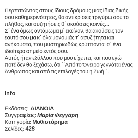
Περπατώντας στους ίδιους δρόμους μιας ίδιας δικής
σου καθημερινότητας, θα αντικρίσεις τριγύρω σου το
πλήθος, και συζητήσεις θ΄ ακούσεις κοινές…
Σ΄ ένα όμως αντάμωμα μ΄ εκείνον, θα ακούσεις τον
εαυτό σου μα κ΄ όλα μονομιάς τ΄ ασυζήτητα και
ανήκουστα, που μυστηριωδώς κρύπτονται σ΄ ένα
ιδιαίτερο σημείο εντός σου.
Αυτός ήταν εξάλλου που μου είχε πει, και που εγώ
ποτέ δεν θα ξεχάσω, ότι ΄΄Από το Όνειρο γεννάται ένας
Άνθρωπος και από τις επιλογές του η Ζωή΄΄.
Info
Εκδόσεις:
ΔΙΑΝΟΙΑ
Συγγραφέας:
Μαρία Φεγγάρη
Κατηγορία:
Μυθιστόρημα
Σελίδες:
428