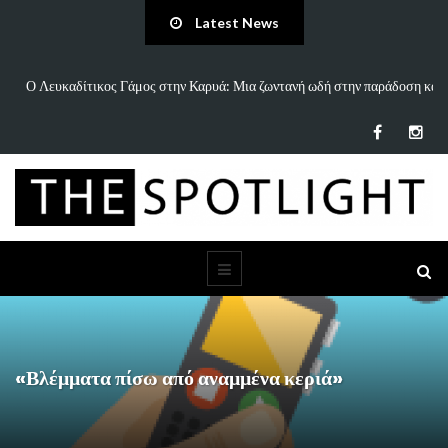
Latest News
 και
«Άννα Είσαι Καλά;»: Το νέο τραγούδι του Δημήτρη Πανανάκη που σπάει
τη…
«Βλέμματα πίσω από αναμμένα κεριά»