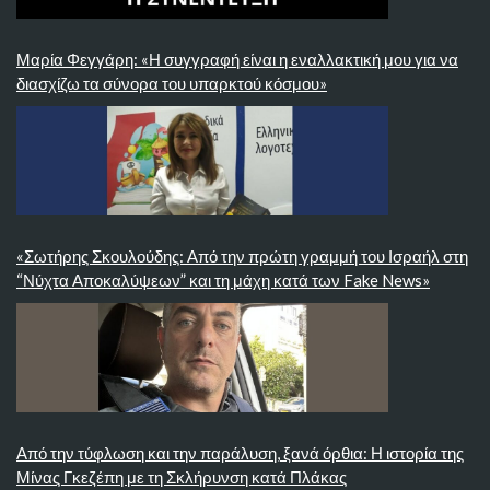
Μαρία Φεγγάρη: «Η συγγραφή είναι η εναλλακτική μου για να
διασχίζω τα σύνορα του υπαρκτού κόσμου»
«Σωτήρης Σκουλούδης: Από την πρώτη γραμμή του Ισραήλ στη
“Νύχτα Αποκαλύψεων” και τη μάχη κατά των Fake News»
Από την τύφλωση και την παράλυση, ξανά όρθια: Η ιστορία της
Μίνας Γκεζέπη με τη Σκλήρυνση κατά Πλάκας