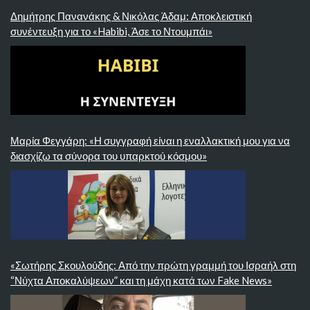
Δημήτρης Πανανάκης & Νικόλας Άδαμ: Αποκλειστική
συνέντευξη για το «Habibi, Άσε το Ντουμπάι»
Μαρία Φεγγάρη: «Η συγγραφή είναι η εναλλακτική μου για να
διασχίζω τα σύνορα του υπαρκτού κόσμου»
«Σωτήρης Σκουλούδης: Από την πρώτη γραμμή του Ισραήλ στη
“Νύχτα Αποκαλύψεων” και τη μάχη κατά των Fake News»