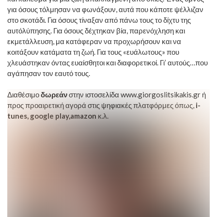
για όσους τόλμησαν να φωνάξουν, αυτά που κάποτε ψέλλιζαν
στο σκοτάδι. Για όσους τίναξαν από πάνω τους το δίχτυ της
αυτόλύπησης. Για όσους δέχτηκαν βία, παρενόχληση και
εκμετάλλευση, μα κατάφεραν να προχωρήσουν και να
κοιτάξουν κατάματα τη ζωή. Για τους «ευάλωτους» που
χλευάστηκαν όντας ευαίσθητοι και διαφορετικοί. Γι’ αυτούς…που
αγάπησαν τον εαυτό τους.
Διαθέσιμο
δωρεάν
στην ιστοσελίδα
www.giorgoslitsikakis.gr
ή
προς προαιρετική αγορά στις ψηφιακές πλατφόρμες όπως,
i
-
tunes
, google
play
,amazon
κ.λ.