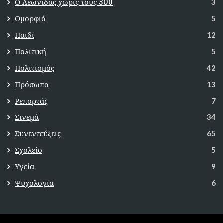
Ο Λεωνίδας χωρίς τους 300
3
Ομορφιά
5
Παιδί
12
Πολιτική
5
Πολιτισμός
42
Πρόσωπα
13
Ρεπορτάζ
7
Σινεμά
34
Συνεντεύξεις
65
Σχολείο
5
Υγεία
9
Ψυχολογία
6