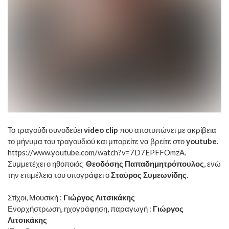
Το τραγούδι συνοδεύει
video
clip
που αποτυπώνει με ακρίβεια
το μήνυμα του τραγουδιού και μπορείτε να βρείτε στο
youtube
.
https://www.youtube.com/watch?v=7D7EPFFOmzA
.
Συμμετέχει ο ηθοποιός
Θεοδόσης Παπαδημητρόπουλος
, ενώ
την επιμέλεια του υπογράφει ο
Σταύρος Συμεωνίδης
.
Στίχοι, Μουσική :
Γιώργος Λιτσικάκης
Ενορχήστρωση, ηχογράφηση, παραγωγή :
Γιώργος
Λιτσικάκης