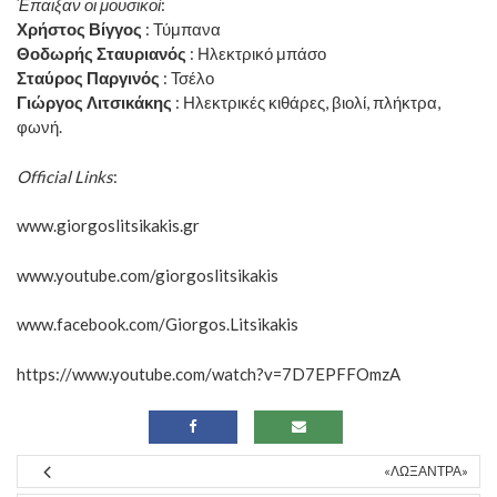
Έπαιξαν οι μουσικοί
:
Χρήστος Βίγγος
: Τύμπανα
Θοδωρής Σταυριανός
: Ηλεκτρικό μπάσο
Σταύρος Παργινός
: Τσέλο
Γιώργος Λιτσικάκης
: Ηλεκτρικές κιθάρες, βιολί, πλήκτρα,
φωνή.
Official Links
:
www.giorgoslitsikakis.gr
www.youtube.com/giorgoslitsikakis
www.facebook.com/Giorgos.Litsikakis
https://www.youtube.com/watch?v=7D7EPFFOmzA
«ΛΩΞΆΝΤΡΑ»