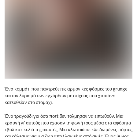
Ένα κομμάτι που παντρεύει τις αρμονικές φόρμες του grunge
και τον λυρισμό των εγχόρδων με στίχους που χτυπάνε
κατευθείαν στο στομάχι.
Ένα τραγούδι για όσα ποτέ δεν τόλμησαν να ειπωθούν. Μια
κραυγή γι’ αυτούς που έχασαν τη φωνή τους μέσα στα αφόρητα
«βολικά» κελιά της σιωπής. Μια κλωτσιά σε κλειδωμένες πόρτες
και κάλεσμα για μια ζωή απαλλαγμένη από σκιές. Ένας ύμνος