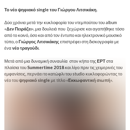
Το νέο ψηφιακό single
του Γιώργου Λιτσικάκη.
Δύο χρόνια μετά την κυκλοφορία του ντεμπούτου του album
«
Δεν Πειράζει
», μια δουλειά που ξεχώρισε και αγαπήθηκε τόσο
από το κοινό, όσο και από τον έντυπο και ηλεκτρονικό μουσικό
τύπο, ο
Γιώργος Λιτσικάκης
επιστρέφει στη δισκογραφία με
ένα
νέο τραγούδι
.
Μετά από μια δυναμική συναυλία στον κήπο της
ΕΡΤ
στα
πλαίσια του
Summertime
2018
και λίγο πριν τις χειμερινές του
εμφανίσεις, περνάει το κατώφλι του studio κυκλοφορώντας το
νέο του
ψηφιακό
single
με τίτλο «
Εκκωφαντική σιωπή
».