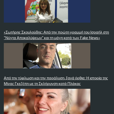
«Σωτήρης Σκουλούδης: Από την πρώτη γραμμή του Ισραήλ στη
“Νύχτα Αποκαλύψεων” και τη μάχη κατά των Fake News»
Από την τύφλωση και την παράλυση, ξανά όρθια: Η ιστορία της
Μίνας Γκεζέπη με τη Σκλήρυνση κατά Πλάκας