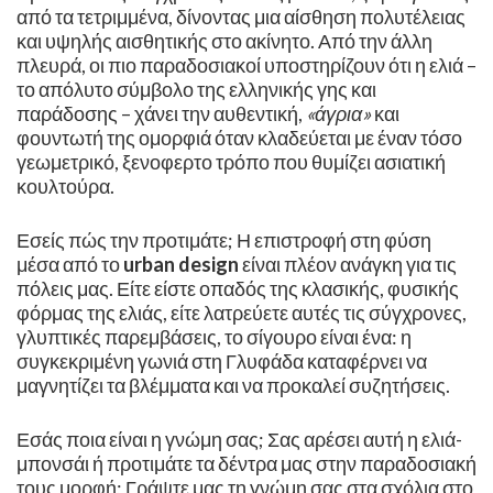
από τα τετριμμένα, δίνοντας μια αίσθηση πολυτέλειας
και υψηλής αισθητικής στο ακίνητο. ​Από την άλλη
πλευρά, οι πιο παραδοσιακοί υποστηρίζουν ότι η ελιά –
το απόλυτο σύμβολο της ελληνικής γης και
παράδοσης – χάνει την αυθεντική,
«άγρια»
και
φουντωτή της ομορφιά όταν κλαδεύεται με έναν τόσο
γεωμετρικό, ξενοφερτο τρόπο που θυμίζει ασιατική
κουλτούρα. ​
Εσείς πώς την προτιμάτε; ​Η επιστροφή στη φύση
μέσα από το
urban design
είναι πλέον ανάγκη για τις
πόλεις μας. Είτε είστε οπαδός της κλασικής, φυσικής
φόρμας της ελιάς, είτε λατρεύετε αυτές τις σύγχρονες,
γλυπτικές παρεμβάσεις, το σίγουρο είναι ένα: η
συγκεκριμένη γωνιά στη Γλυφάδα καταφέρνει να
μαγνητίζει τα βλέμματα και να προκαλεί συζητήσεις.
​Εσάς ποια είναι η γνώμη σας; Σας αρέσει αυτή η ελιά-
μπονσάι ή προτιμάτε τα δέντρα μας στην παραδοσιακή
τους μορφή; Γράψτε μας τη γνώμη σας στα σχόλια στο