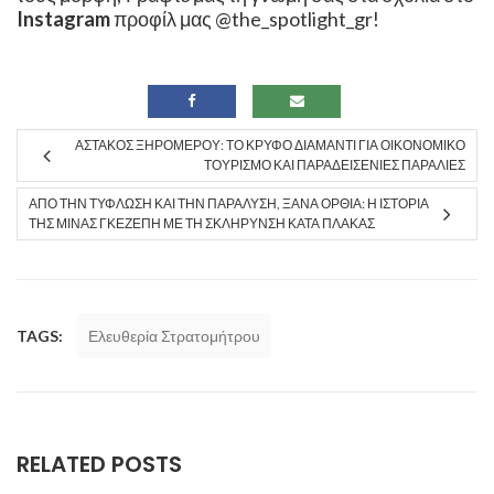
Instagram
προφίλ μας
@the_spotlight_gr
!
ΑΣΤΑΚΌΣ ΞΗΡΟΜΈΡΟΥ: ΤΟ ΚΡΥΦΌ ΔΙΑΜΆΝΤΙ ΓΙΑ ΟΙΚΟΝΟΜΙΚΌ
ΤΟΥΡΙΣΜΌ ΚΑΙ ΠΑΡΑΔΕΙΣΈΝΙΕΣ ΠΑΡΑΛΊΕΣ
ΑΠΌ ΤΗΝ ΤΎΦΛΩΣΗ ΚΑΙ ΤΗΝ ΠΑΡΆΛΥΣΗ, ΞΑΝΆ ΌΡΘΙΑ: Η ΙΣΤΟΡΊΑ
ΤΗΣ ΜΊΝΑΣ ΓΚΕΖΈΠΗ ΜΕ ΤΗ ΣΚΛΉΡΥΝΣΗ ΚΑΤΆ ΠΛΆΚΑΣ
TAGS:
Ελευθερία Στρατομήτρου
RELATED POSTS