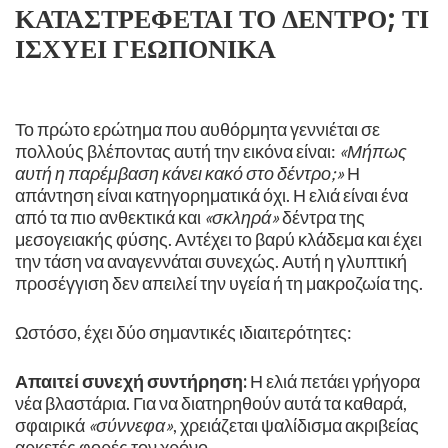
ΚΑΤΑΣΤΡΈΦΕΤΑΙ ΤΟ ΔΈΝΤΡΟ; ΤΙ
ΙΣΧΎΕΙ ΓΕΩΠΟΝΙΚΆ
Το πρώτο ερώτημα που αυθόρμητα γεννιέται σε
πολλούς βλέποντας αυτή την εικόνα είναι:
«Μήπως
αυτή η παρέμβαση κάνει κακό στο δέντρο;»
​Η
απάντηση είναι κατηγορηματικά όχι. Η ελιά είναι ένα
από τα πιο ανθεκτικά και
«σκληρά»
δέντρα της
μεσογειακής φύσης. Αντέχει το βαρύ κλάδεμα και έχει
την τάση να αναγεννάται συνεχώς. Αυτή η γλυπτική
προσέγγιση δεν απειλεί την υγεία ή τη μακροζωία της.
Ωστόσο, έχει δύο σημαντικές ιδιαιτερότητες: ​
Απαιτεί συνεχή συντήρηση:
Η ελιά πετάει γρήγορα
νέα βλαστάρια. Για να διατηρηθούν αυτά τα καθαρά,
σφαιρικά
«σύννεφα»
, χρειάζεται ψαλίδισμα ακριβείας
αρκετές φορές τον χρόνο. ​