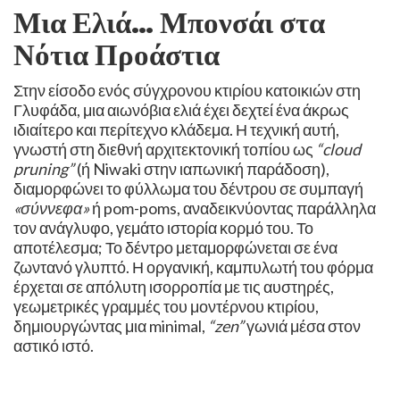
Μια Ελιά… Μπονσάι στα
Νότια Προάστια
​Στην είσοδο ενός σύγχρονου κτιρίου κατοικιών στη
Γλυφάδα, μια αιωνόβια ελιά έχει δεχτεί ένα άκρως
ιδιαίτερο και περίτεχνο κλάδεμα. Η τεχνική αυτή,
γνωστή στη διεθνή αρχιτεκτονική τοπίου ως
“cloud
pruning”
(ή Niwaki στην ιαπωνική παράδοση),
διαμορφώνει το φύλλωμα του δέντρου σε συμπαγή
«σύννεφα»
ή pom-poms, αναδεικνύοντας παράλληλα
τον ανάγλυφο, γεμάτο ιστορία κορμό του. ​Το
αποτέλεσμα; Το δέντρο μεταμορφώνεται σε ένα
ζωντανό γλυπτό. Η οργανική, καμπυλωτή του φόρμα
έρχεται σε απόλυτη ισορροπία με τις αυστηρές,
γεωμετρικές γραμμές του μοντέρνου κτιρίου,
δημιουργώντας μια minimal,
“zen”
γωνιά μέσα στον
αστικό ιστό. ​