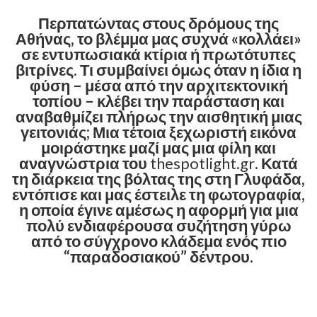
Περπατώντας στους δρόμους της
Αθήνας, το βλέμμα μας συχνά «κολλάει»
σε εντυπωσιακά κτίρια ή πρωτότυπες
βιτρίνες. Τι συμβαίνει όμως όταν η ίδια η
φύση – μέσα από την αρχιτεκτονική
τοπίου – κλέβει την παράσταση και
αναβαθμίζει πλήρως την αισθητική μιας
γειτονιάς; ​Μια τέτοια ξεχωριστή εικόνα
μοιράστηκε μαζί μας μια φίλη και
αναγνώστρια του
thespotlight.gr
. Κατά
τη διάρκεια της βόλτας της στη Γλυφάδα,
εντόπισε και μας έστειλε τη φωτογραφία,
η οποία έγινε αμέσως η αφορμή για μια
πολύ ενδιαφέρουσα συζήτηση γύρω
από το σύγχρονο κλάδεμα ενός πιο
“παραδοσιακού” δέντρου.