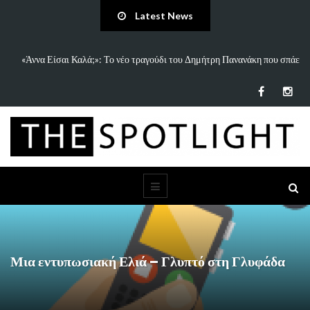
Latest News
 και
«Άννα Είσαι Καλά;»: Το νέο τραγούδι του Δημήτρη Πανανάκη που σπάει
τη…
Μια εντυπωσιακή Ελιά – Γλυπτό στη Γλυφάδα