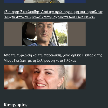
«Σωτήρης Σκουλούδης: Από την πρώτη γραμμή του Ισραήλ στη
“Νύχτα Αποκαλύψεων” και τη μάχη κατά των Fake News»
Από την τύφλωση και την παράλυση, ξανά όρθια: Η ιστορία της
Μίνας Γκεζέπη με τη Σκλήρυνση κατά Πλάκας
Κατηγορίες