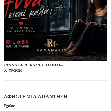
«ΆΝΝΑ ΕΊΣΑΙ ΚΑΛΆ;»: ΤΟ ΝΈΟ…
03/08/2026
ΑΦΉΣΤΕ ΜΙΑ ΑΠΆΝΤΗΣΗ
Σχόλιο
*