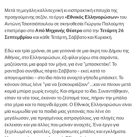
Μετά τη μεγάλη καλλιτεχνική κι εισπρακτική επιτυχία της
προηγούμενης σεζόν, το έργο
«Εθνικός Ελληνορώσων»
του
Αντώνη Τσιοτσιόπουλou σε σκηνοθεσία Γιώργου Παλούμπη
επιστρέφει στο
Από Μηχανής Θέατρο
από την
Τετάρτη 26
Σεπτεμβρίου
και κάθε Τετάρτη, Σάββατο και Κυριακή.
Εδώ και τρία χρόνια, σε μια γειτονιά σε μια άκρη του Δήμου της
Αθήνας, στο Ελληνορώσων, έξι φίλοι γύρω στα σαράντα,
μαζεύονται, μια φορά τον μήνα, για ένα “μπασκετάκι”. Το
ραντεβού συνήθως πέφτει Σάββατο – εκεί, κατά το
απογευματάκι – στο ίδιο πάντα ανοιχτό γήπεδο μπάσκετ. Το
κάνουν όπως λένε “για να ξεσκουριάζουν” …και να πίνουν μετά
καμιά μπύρα χωρίς ενοχές. Και σήμερα το ίδιο. Συναντήθηκαν,
είπαν τα νέα τους, έκαναν το ζέσταμά τους, πήραν την μπάλα
στα χέρια και το παιχνίδι άρχισε. Ο Εθνικός Ελληνορώσων είναι
μία κωμωδία για τα παιδιά μιας γειτονιάς που λένε ότι
μεγάλωσαν, για πρησμένους αστραγάλους, για πληγές που
έκλεισαν και για άλλες που μείναν ανοιχτές. Ένα έργο για
ξεχειλωμένες φανέλες, ξεφούσκωτες μπάλες και εγκλήματα.