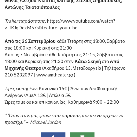
Θάνος Αλεξίου, Κώστας Φυτίλης, Στέλιος Δημόπουλος,
Αντώνης Τσιοτσιόπουλος
Trailer παράστασης:
https://www.youtube.com/watch?
v=IKJqDexM57s&feature=youtu.be
Από τις 26 Σεπτεμβρίου
κάθε Τετάρτη στις 18:00, Σάββατο
στις 18:00 και Κυριακή στις 21:30
Από τις 7 Νοεμβρίου κάθε Τετάρτη στις 21:15, Σάββατο στις
18:00 και Κυριακή στις 21:30 στην
Κάτω Σκηνή
στο
Από
Μηχανής Θέατρο
(Ακαδήμου 13, Μεταξουργείο | Τηλέφωνο:
210 5232097 |
www.amtheater.gr
)
Τιμές εισιτηρίων
: Κανονικό 16€ | Άνω των 65/Φοιτητικό/
Ανέργων/ΑμεΑ 13€ | Aτέλεια 5€
Ώρες ταμείου και επικοινωνίας: Καθημερινά 9:00 – 22:00
* “Όταν ο άντρας φτάνει στα σαράντα, πρέπει να αρχίσει να
προσέχει” – Michael Jordan