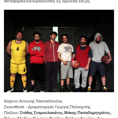
Μεταφορικά και κυριολεκτικά. Εξ’ αμελείας και μη.
Κείμενο
: Αντώνης Τσιοτσιόπουλος
Σκηνοθεσία – Δραματουργία
: Γιώργος Παλούμπης
Παίζουν
:
Στάθης Σταμουλακάτος, Μάκης Παπαδημητράτος,