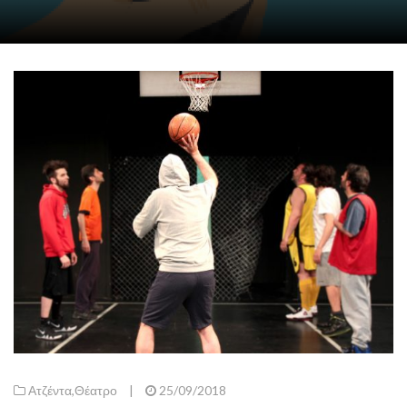
Ατζέντα
,
Θέατρο
|
25/09/2018