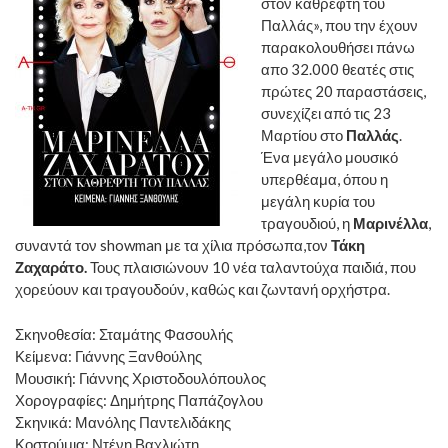
στον καθρέφτη του
Παλλάς», που την έχουν
παρακολουθήσει πάνω
απο 32.000 θεατές στις
πρώτες 20 παραστάσεις,
συνεχίζει από τις 23
Μαρτίου στο
Παλλάς
.
Ένα μεγάλο μουσικό
υπερθέαμα, όπου η
μεγάλη κυρία του
τραγουδιού, η
Μαρινέλλα
,
συναντά τον showman με τα χίλια πρόσωπα,τον
Τάκη
Ζαχαράτο.
Τους πλαισιώνουν 10 νέα ταλαντούχα παιδιά, που
χορεύουν και τραγουδούν, καθώς και ζωντανή ορχήστρα.
Σκηνοθεσία: Σταμάτης Φασουλής
Κείμενα: Γιάννης Ξανθούλης
Μουσική: Γιάννης Χριστοδουλόπουλος
Χορογραφίες: Δημήτρης Παπάζογλου
Σκηνικά: Μανόλης Παντελιδάκης
Κοστούμια: Ντένη Βαχλιώτη