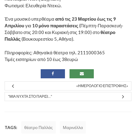
Φωτισμοί: Ελευθερία Ντεκώ.
Ένα μουσικό υπερθέαμα
από τις 23 Μαρτίου
έως τις 9
Απριλίου
για
10 μόνο παραστάσεις
(Πέμπτη-Παρασκευή-
Σάββατο στις 20:00 και Κυριακή στις 19:00) στο
θέατρο
Παλλάς
(Βουκουρεστίου 5, Αθήνα).
Πληροφορίες: Αθηναϊκά θέατρα τηλ. 2111000365
Τιμές εισιτηρίων από 10 έως 38ευρώ
«ΗΜΕΡΟΛΌΓΙΟ ΕΠΙΣΤΡΟΦΉΣ»
“ΜΙΑ ΝΎΧΤΑ ΣΤΟ ΠΑΡΊΣΙ…”
TAGS:
θέατρο Παλλάς
Μαρινέλλα