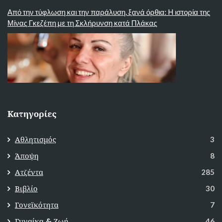
Από την τύφλωση και την παράλυση, ξανά όρθια: Η ιστορία της
Μίνας Γκεζέπη με τη Σκλήρυνση κατά Πλάκας
Κατηγορίες
Αθλητισμός
3
Άποψη
8
Ατζέντα
285
Βιβλίο
30
Γονεϊκότητα
7
Γυναίκα & Ζωή
46