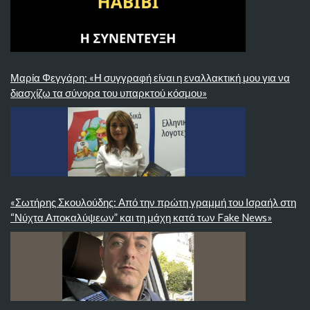
Μαρία Φεγγάρη: «Η συγγραφή είναι η εναλλακτική μου για να
διασχίζω τα σύνορα του υπαρκτού κόσμου»
«Σωτήρης Σκουλούδης: Από την πρώτη γραμμή του Ισραήλ στη
“Νύχτα Αποκαλύψεων” και τη μάχη κατά των Fake News»