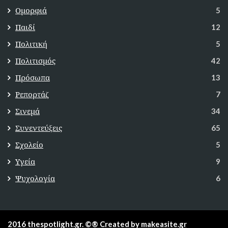
Ομορφιά
5
Παιδί
12
Πολιτική
5
Πολιτισμός
42
Πρόσωπα
13
Ρεπορτάζ
7
Σινεμά
34
Συνεντεύξεις
65
Σχολείο
5
Υγεία
9
Ψυχολογία
6
2016 thespotlight.gr. ©® Created by makeasite.gr