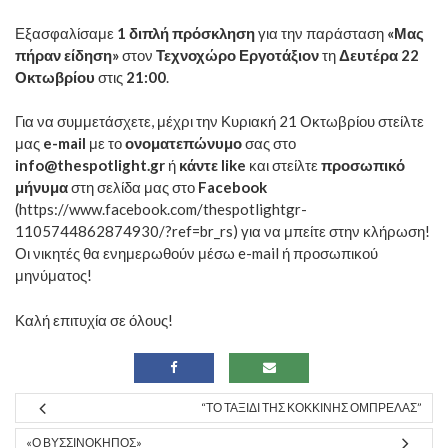
Εξασφαλίσαμε
1
διπλή πρόσκληση
για την παράσταση
«Μας
πήραν είδηση»
στον
Τεχνοχώρο Εργοτάξιον
τη
Δευτέρα 22
Οκτωβρίου
στις
21:00
.
Για να συμμετάσχετε, μέχρι την Κυριακή 21 Οκτωβρίου στείλτε
μας
e-mail
με το
ονοματεπώνυμο
σας στο
info@thespotlight.gr
ή
κάντε like
και στείλτε
προσωπικό
μήνυμα
στη σελίδα μας στο
Facebook
(
https://www.facebook.com/thespotlightgr-
1105744862874930/?ref=br_rs)
για να μπείτε στην κλήρωση!
Οι νικητές θα ενημερωθούν μέσω e-mail ή προσωπικού
μηνύματος!
Καλή επιτυχία σε όλους!
“ΤΟ ΤΑΞΊΔΙ ΤΗΣ ΚΌΚΚΙΝΗΣ ΟΜΠΡΈΛΑΣ”
«Ο ΒΥΣΣΙΝΌΚΗΠΟΣ»