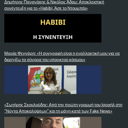
Δημήτρης Πανανάκης & Νικόλας Άδαμ: Αποκλειστική
συνέντευξη για το «Habibi, Άσε το Ντουμπάι»
Μαρία Φεγγάρη: «Η συγγραφή είναι η εναλλακτική μου για να
διασχίζω τα σύνορα του υπαρκτού κόσμου»
«Σωτήρης Σκουλούδης: Από την πρώτη γραμμή του Ισραήλ στη
“Νύχτα Αποκαλύψεων” και τη μάχη κατά των Fake News»