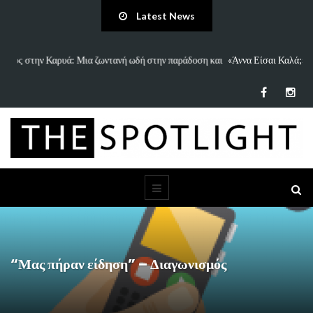
Latest News
 και
«Άννα Είσαι Καλά;»: Το νέο τραγούδι του Δημήτρη Πανανάκη που σπάει
τη…
“Μας πήραν είδηση” – Διαγωνισμός