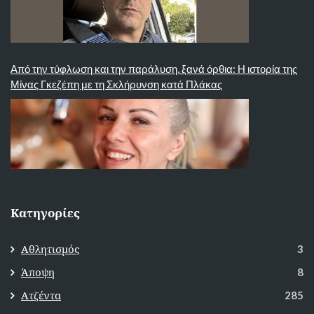
Από την τύφλωση και την παράλυση, ξανά όρθια: Η ιστορία της
Μίνας Γκεζέπη με τη Σκλήρυνση κατά Πλάκας
Κατηγορίες
Αθλητισμός
3
Άποψη
8
Ατζέντα
285