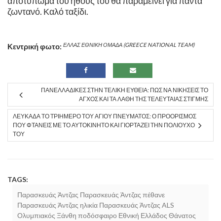
αποτύπωμα του ήθους του θα παραμείνει για πάντα
ζωντανό. ​Καλό ταξίδι.
ΕΛΛΑΣ ΕΘΝΙΚΗ ΟΜΑΔΑ (GREECE NATIONAL TEAM)
Κεντρική φωτο:
ΠΑΝΕΛΛΑΔΙΚΈΣ ΣΤΗΝ ΤΕΛΙΚΉ ΕΥΘΕΊΑ: ΠΏΣ ΝΑ ΝΙΚΉΣΕΙΣ ΤΟ
ΆΓΧΟΣ ΚΑΙ ΤΑ ΛΆΘΗ ΤΗΣ ΤΕΛΕΥΤΑΊΑΣ ΣΤΙΓΜΉΣ
ΛΕΥΚΆΔΑ ΤΟ ΤΡΙΉΜΕΡΟ ΤΟΥ ΑΓΊΟΥ ΠΝΕΎΜΑΤΟΣ: Ο ΠΡΟΟΡΙΣΜΌΣ
ΠΟΥ ΦΤΆΝΕΙΣ ΜΕ ΤΟ ΑΥΤΟΚΊΝΗΤΟ ΚΑΙ ΓΙΟΡΤΆΖΕΙ ΤΗΝ ΠΟΛΙΟΎΧΟ
ΤΟΥ
TAGS:
Παρασκευάς Άντζας ​Παρασκευάς Άντζας πέθανε ​
Παρασκευάς Άντζας ηλικία ​Παρασκευάς Άντζας ALS ​
Ολυμπιακός ​Ξάνθη ποδόσφαιρο ​Εθνική Ελλάδος ​Θάνατος