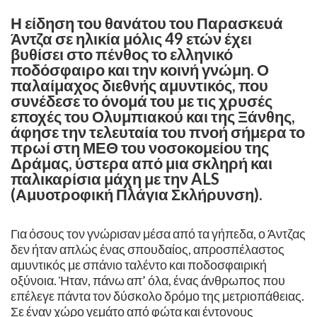
Η είδηση του θανάτου του Παρασκευά
Άντζα σε ηλικία μόλις 49 ετών έχει
βυθίσει στο πένθος το ελληνικό
ποδόσφαιρο και την κοινή γνώμη. Ο
παλαίμαχος διεθνής αμυντικός, που
συνέδεσε το όνομά του με τις χρυσές
εποχές του Ολυμπιακού και της Ξάνθης,
άφησε την τελευταία του πνοή σήμερα το
πρωί στη ΜΕΘ του νοσοκομείου της
Δράμας, ύστερα από μια σκληρή και
παλικαρίσια μάχη με την ALS
(Αμυοτροφική Πλάγια Σκλήρυνση).
​Για όσους τον γνώρισαν μέσα από τα γήπεδα, ο Άντζας
δεν ήταν απλώς ένας σπουδαίος, απροσπέλαστος
αμυντικός με σπάνιο ταλέντο και ποδοσφαιρική
οξύνοια. Ήταν, πάνω απ’ όλα, ένας άνθρωπος που
επέλεγε πάντα τον δύσκολο δρόμο της μετριοπάθειας.
Σε έναν χώρο γεμάτο από φώτα και έντονους