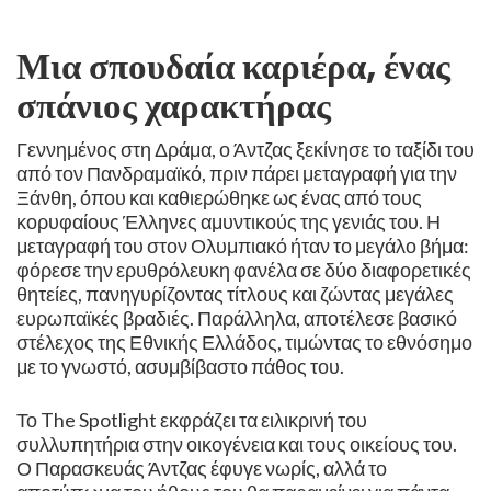
Μια σπουδαία καριέρα, ένας
σπάνιος χαρακτήρας
​Γεννημένος στη Δράμα, ο Άντζας ξεκίνησε το ταξίδι του
από τον Πανδραμαϊκό, πριν πάρει μεταγραφή για την
Ξάνθη, όπου και καθιερώθηκε ως ένας από τους
κορυφαίους Έλληνες αμυντικούς της γενιάς του. Η
μεταγραφή του στον Ολυμπιακό ήταν το μεγάλο βήμα:
φόρεσε την ερυθρόλευκη φανέλα σε δύο διαφορετικές
θητείες, πανηγυρίζοντας τίτλους και ζώντας μεγάλες
ευρωπαϊκές βραδιές. Παράλληλα, αποτέλεσε βασικό
στέλεχος της Εθνικής Ελλάδος, τιμώντας το εθνόσημο
με το γνωστό, ασυμβίβαστο πάθος του.
​Το The Spotlight εκφράζει τα ειλικρινή του
συλλυπητήρια στην οικογένεια και τους οικείους του.
Ο Παρασκευάς Άντζας έφυγε νωρίς, αλλά το