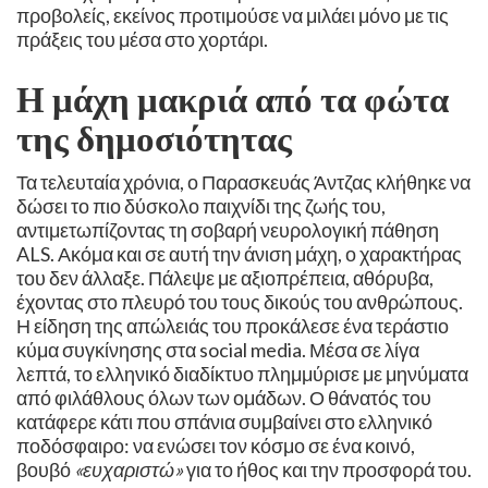
προβολείς, εκείνος προτιμούσε να μιλάει μόνο με τις
πράξεις του μέσα στο χορτάρι. ​
Η μάχη μακριά από τα φώτα
της δημοσιότητας ​
Τα τελευταία χρόνια, ο Παρασκευάς Άντζας κλήθηκε να
δώσει το πιο δύσκολο παιχνίδι της ζωής του,
αντιμετωπίζοντας τη σοβαρή νευρολογική πάθηση
ALS. Ακόμα και σε αυτή την άνιση μάχη, ο χαρακτήρας
του δεν άλλαξε. Πάλεψε με αξιοπρέπεια, αθόρυβα,
έχοντας στο πλευρό του τους δικούς του ανθρώπους. ​
Η είδηση της απώλειάς του προκάλεσε ένα τεράστιο
κύμα συγκίνησης στα social media. Μέσα σε λίγα
λεπτά, το ελληνικό διαδίκτυο πλημμύρισε με μηνύματα
από φιλάθλους όλων των ομάδων. Ο θάνατός του
κατάφερε κάτι που σπάνια συμβαίνει στο ελληνικό
ποδόσφαιρο: να ενώσει τον κόσμο σε ένα κοινό,
βουβό
«ευχαριστώ»
για το ήθος και την προσφορά του.