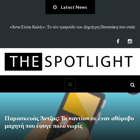
Latest News
 και
«Άννα Είσαι Καλά;»: Το νέο τραγούδι του Δημήτρη Πανανάκη που σπάει
τη…
Παρασκευάς Άντζας: Το «αντίο» σε έναν αθόρυβο
μαχητή που έφυγε πολύ νωρίς