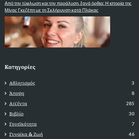
Από την τύφλωση και την παράλυση, ξανά όρθια: Η ιστορία της
Μίνας Γκεζέπη με τη Σκλήρυνση κατά Πλάκας
Κατηγορίες
Αθλητισμός
3
Άποψη
8
Ατζέντα
285
Βιβλίο
30
Γονεϊκότητα
7
Γυναίκα & Ζωή
46