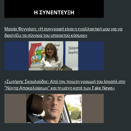
Μαρία Φεγγάρη: «Η συγγραφή είναι η εναλλακτική μου για να
διασχίζω τα σύνορα του υπαρκτού κόσμου»
«Σωτήρης Σκουλούδης: Από την πρώτη γραμμή του Ισραήλ στη
“Νύχτα Αποκαλύψεων” και τη μάχη κατά των Fake News»