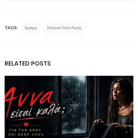
TAGS:
δράμα
Ντάνιελ Ντέι Λούις
RELATED POSTS