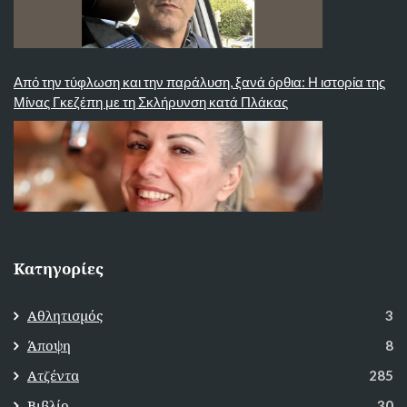
Από την τύφλωση και την παράλυση, ξανά όρθια: Η ιστορία της
Μίνας Γκεζέπη με τη Σκλήρυνση κατά Πλάκας
Κατηγορίες
Αθλητισμός
3
Άποψη
8
Ατζέντα
285
Βιβλίο
30