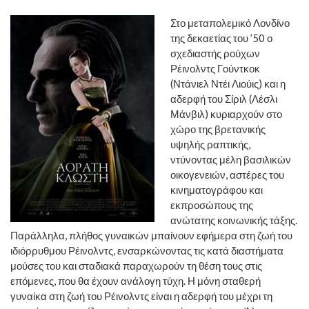
Στο μεταπολεμικό Λονδίνο
της δεκαετίας του ’50 ο
σχεδιαστής ρούχων
Ρέινολντς Γούντκοκ
(Ντάνιελ Ντέι Λιούις) και η
αδερφή του Σίριλ (Λέσλι
Μάνβιλ) κυριαρχούν στο
χώρο της βρετανικής
υψηλής ραπτικής,
ντύνοντας μέλη βασιλικών
οικογενειών, αστέρες του
κινηματογράφου και
εκπροσώπους της
ανώτατης κοινωνικής τάξης.
Παράλληλα, πλήθος γυναικών μπαίνουν εφήμερα στη ζωή του
ιδιόρρυθμου Ρέινολντς, ενσαρκώνοντας τις κατά διαστήματα
μούσες του και σταδιακά παραχωρούν τη θέση τους στις
επόμενες, που θα έχουν ανάλογη τύχη. Η μόνη σταθερή
γυναίκα στη ζωή του Ρέινολντς είναι η αδερφή του μέχρι τη