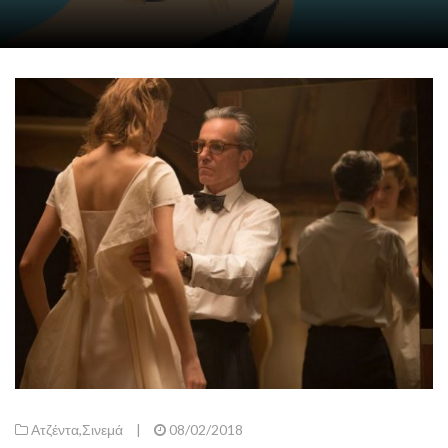
Ατζέντα
,
Σινεμά
|
08/02/2018