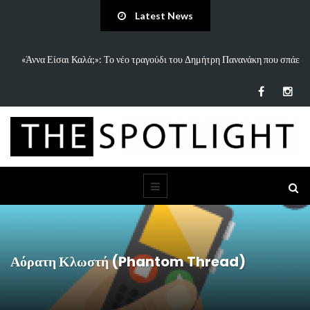
Latest News
 και
«Άννα Είσαι Καλά;»: Το νέο τραγούδι του Δημήτρη Πανανάκη που σπάει
τη…
Αόρατη Κλωστή (Phantom Thread)