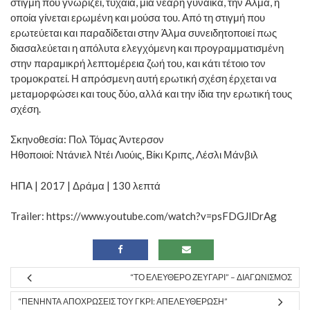
στιγμή που γνωρίζει, τυχαία, μια νεαρή γυναίκα, την Άλμα, η
οποία γίνεται ερωμένη και μούσα του. Από τη στιγμή που
ερωτεύεται και παραδίδεται στην Άλμα συνειδητοποιεί πως
διασαλεύεται η απόλυτα ελεγχόμενη και προγραμματισμένη
στην παραμικρή λεπτομέρεια ζωή του, και κάτι τέτοιο τον
τρομοκρατεί. Η απρόσμενη αυτή ερωτική σχέση έρχεται να
μεταμορφώσει και τους δύο, αλλά και την ίδια την ερωτική τους
σχέση.
Σκηνοθεσία: Πολ Τόμας Άντερσον
Ηθοποιοί: Ντάνιελ Ντέι Λιούις, Βίκι Κριπς, Λέσλι Μάνβιλ
ΗΠΑ | 2017 | Δράμα | 130 λεπτά
Trailer:
https://www.youtube.com/watch?v=psFDGJlDrAg
“ΤΟ ΕΛΕΎΘΕΡΟ ΖΕΥΓΆΡΙ” – ΔΙΑΓΩΝΙΣΜΌΣ
“ΠΕΝΉΝΤΑ ΑΠΟΧΡΏΣΕΙΣ ΤΟΥ ΓΚΡΙ: ΑΠΕΛΕΥΘΈΡΩΣΗ”