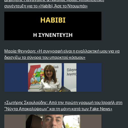
συνέντευξη για το «Habibi, Άσε το Ντουμπάι»
Μαρία Φεγγάρη: «Η συγγραφή είναι η εναλλακτική μου για να
διασχίζω τα σύνορα του υπαρκτού κόσμου»
«Σωτήρης Σκουλούδης: Από την πρώτη γραμμή του Ισραήλ στη
“Νύχτα Αποκαλύψεων” και τη μάχη κατά των Fake News»