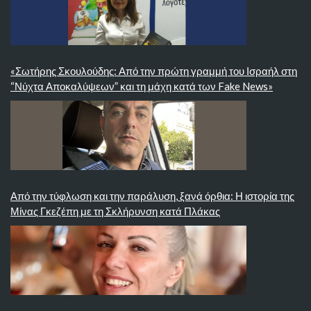
«Σωτήρης Σκουλούδης: Από την πρώτη γραμμή του Ισραήλ στη
“Νύχτα Αποκαλύψεων” και τη μάχη κατά των Fake News»
Από την τύφλωση και την παράλυση, ξανά όρθια: Η ιστορία της
Μίνας Γκεζέπη με τη Σκλήρυνση κατά Πλάκας