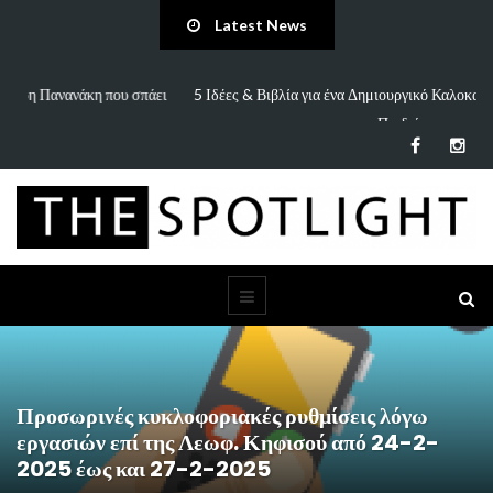
Latest News
πάει
5 Ιδέες & Βιβλία για ένα Δημιουργικό Καλοκαίρι Χωρίς Οθόνες (για
Παιδιά…
Προσωρινές κυκλοφοριακές ρυθμίσεις λόγω
εργασιών επί της Λεωφ. Κηφισού από 24-2-
2025 έως και 27-2-2025