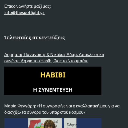
Επικοινωνήστε μαζί μας:
info@thespotlight.gr
Τελευταίες συνεντεύξεις
Δημήτρης Πανανάκης & Νικόλας Άδαμ: Αποκλειστική
συνέντευξη για το «Habibi, Άσε το Ντουμπάι»
Μαρία Φεγγάρη: «Η συγγραφή είναι η εναλλακτική μου για να
διασχίζω τα σύνορα του υπαρκτού κόσμου»