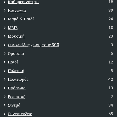
Καθημερινότητα
18
Κοινωνία
39
Μαμά & Παιδί
24
ΜΜΕ
10
Μουσική
23
Ο Λεωνίδας χωρίς τους 300
3
Ομορφιά
5
Παιδί
12
Πολιτική
5
Πολιτισμός
42
Πρόσωπα
13
Ρεπορτάζ
7
Σινεμά
34
Συνεντεύξεις
65