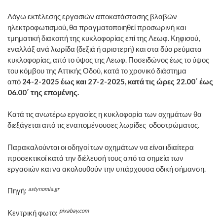
Λόγω εκτέλεσης εργασιών αποκατάστασης βλαβών
ηλεκτροφωτισμού, θα πραγματοποιηθεί προσωρινή και
τμηματική διακοπή της κυκλοφορίας επί της Λεωφ. Κηφισού,
εναλλάξ ανά λωρίδα (δεξιά ή αριστερή) και στα δύο ρεύματα
κυκλοφορίας, από το ύψος της Λεωφ. Ποσειδώνος έως το ύψος
του κόμβου της Αττικής Οδού, κατά το χρονικό διάστημα
από
24-2-2025 έως και 27-2-2025, κατά τις ώρες 22.00΄ έως
06.00΄ της επομένης.
Κατά τις ανωτέρω εργασίες η κυκλοφορία των οχημάτων θα
διεξάγεται από τις εναπομένουσες λωρίδες οδοστρώματος.
Παρακαλούνται οι οδηγοί των οχημάτων να είναι ιδιαίτερα
προσεκτικοί κατά την διέλευσή τους από τα σημεία των
εργασιών και να ακολουθούν την υπάρχουσα οδική σήμανση.
astynomia.gr
Πηγή:
pixabay.com
Κεντρική φωτο: