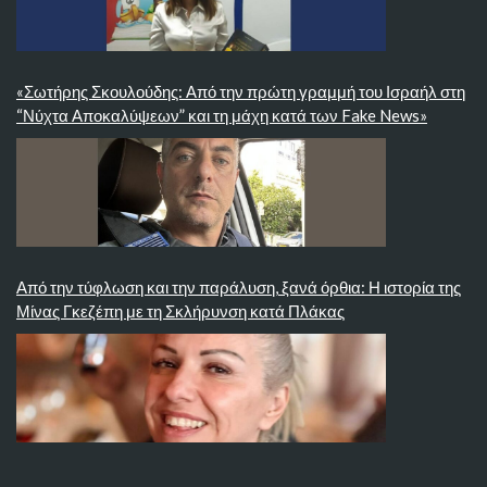
«Σωτήρης Σκουλούδης: Από την πρώτη γραμμή του Ισραήλ στη
“Νύχτα Αποκαλύψεων” και τη μάχη κατά των Fake News»
Από την τύφλωση και την παράλυση, ξανά όρθια: Η ιστορία της
Μίνας Γκεζέπη με τη Σκλήρυνση κατά Πλάκας