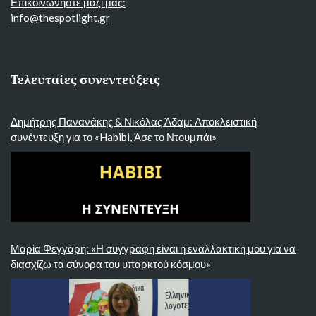
Επικοινωνήστε μαζί μας:
info@thespotlight.gr
Τελευταίες συνεντεύξεις
Δημήτρης Πανανάκης & Νικόλας Άδαμ: Αποκλειστική
συνέντευξη για το «Habibi, Άσε το Ντουμπάι»
Μαρία Φεγγάρη: «Η συγγραφή είναι η εναλλακτική μου για να
διασχίζω τα σύνορα του υπαρκτού κόσμου»