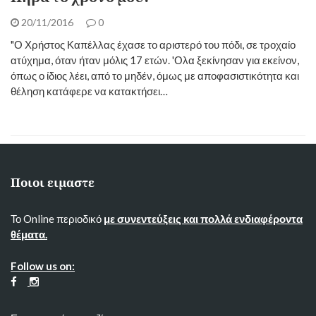
20/11/2016
0
"Ο Χρήστος Καπέλλας έχασε το αριστερό του πόδι, σε τροχαίο
ατύχημα, όταν ήταν μόλις 17 ετών. 'Ολα ξεκίνησαν για εκείνον,
όπως ο ίδιος λέει, από το μηδέν, όμως με αποφασιστικότητα και
θέληση κατάφερε να κατακτήσει…
Ποιοι ειμαστε
Το Online περιοδικό
με συνεντεύξεις και πολλά ενδιαφέροντα
θέματα.
Follow us on: