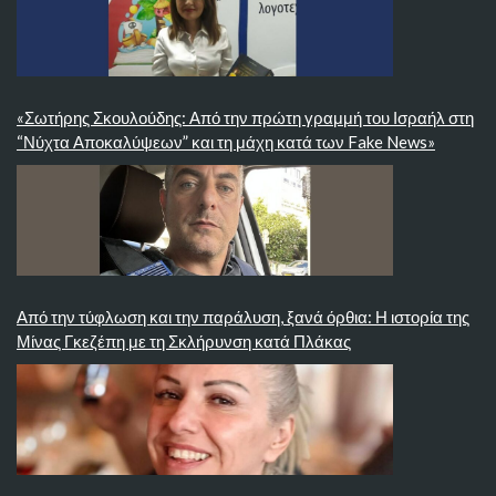
«Σωτήρης Σκουλούδης: Από την πρώτη γραμμή του Ισραήλ στη
“Νύχτα Αποκαλύψεων” και τη μάχη κατά των Fake News»
Από την τύφλωση και την παράλυση, ξανά όρθια: Η ιστορία της
Μίνας Γκεζέπη με τη Σκλήρυνση κατά Πλάκας