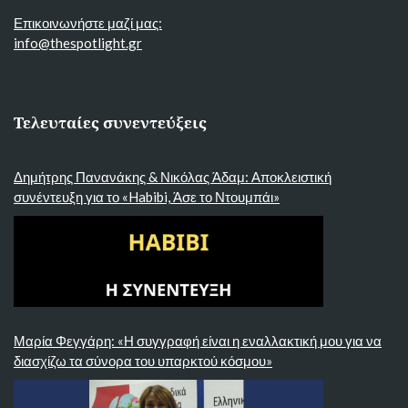
Επικοινωνήστε μαζί μας:
info@thespotlight.gr
Τελευταίες συνεντεύξεις
Δημήτρης Πανανάκης & Νικόλας Άδαμ: Αποκλειστική
συνέντευξη για το «Habibi, Άσε το Ντουμπάι»
Μαρία Φεγγάρη: «Η συγγραφή είναι η εναλλακτική μου για να
διασχίζω τα σύνορα του υπαρκτού κόσμου»