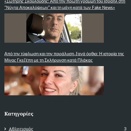
«Σωτήρης Σκουλούδης: Από την πρώτη γραμμή του Ισραήλ στη
“Νύχτα Αποκαλύψεων” και τη μάχη κατά των Fake News»
Από την τύφλωση και την παράλυση, ξανά όρθια: Η ιστορία της
Μίνας Γκεζέπη με τη Σκλήρυνση κατά Πλάκας
Κατηγορίες
Αθλητισμός
3