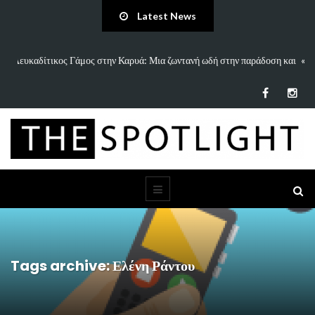
Latest News
 και
«Άννα Είσαι Καλά;»: Το νέο τραγούδι του Δημήτρη Πανανάκη που σπάει
τη…
Tags archive: Ελένη Ράντου