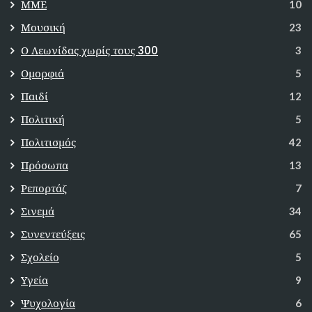
ΜΜΕ
10
Μουσική
23
Ο Λεωνίδας χωρίς τους 300
3
Ομορφιά
5
Παιδί
12
Πολιτική
5
Πολιτισμός
42
Πρόσωπα
13
Ρεπορτάζ
7
Σινεμά
34
Συνεντεύξεις
65
Σχολείο
5
Υγεία
9
Ψυχολογία
6