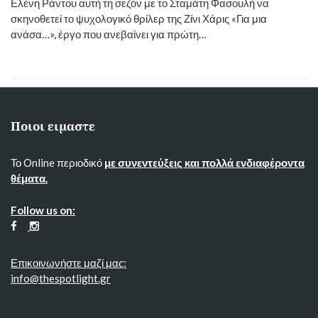
Ελένη Ράντου αυτή τη σεζόν με το Σταμάτη Φασουλή να
σκηνοθετεί το ψυχολογικό θρίλερ της Ζίνι Χάρις «Για μια
ανάσα…», έργο που ανεβαίνει για πρώτη…
Ποιοι ειμαστε
Το Online περιοδικό
με συνεντεύξεις και πολλά ενδιαφέροντα
θέματα.
Follow us on:
Επικοινωνήστε μαζί μας:
info@thespotlight.gr