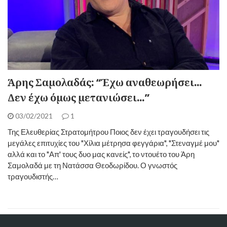
Άρης Σαμολαδάς: “Έχω αναθεωρήσει…
Δεν έχω όμως μετανιώσει…”
03/02/2021
1
Της Ελευθερίας Στρατομήτρου Ποιος δεν έχει τραγουδήσει τις
μεγάλες επιτυχίες του "Χίλια μέτρησα φεγγάρια", "Στεναγμέ μου"
αλλά και το "Απ' τους δυο μας κανείς", το ντουέτο του Άρη
Σαμολαδά με τη Νατάσσα Θεοδωρίδου. Ο γνωστός
τραγουδιστής…