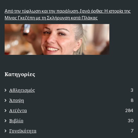
Από την τύφλωση και την παράλυση, ξανά όρθια: Η ιστορία της
Μίνας Γκεζέπη με τη Σκλήρυνση κατά Πλάκας
Κατηγορίες
Αθλητισμός
3
Άποψη
8
Ατζέντα
284
Βιβλίο
30
Γονεϊκότητα
7