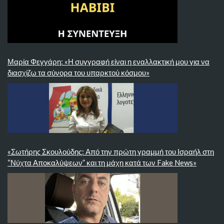
Μαρία Φεγγάρη: «Η συγγραφή είναι η εναλλακτική μου για να
διασχίζω τα σύνορα του υπαρκτού κόσμου»
«Σωτήρης Σκουλούδης: Από την πρώτη γραμμή του Ισραήλ στη
“Νύχτα Αποκαλύψεων” και τη μάχη κατά των Fake News»