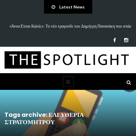
Latest News
η που σπάει
5 Ιδέες & Βιβλία για ένα Δημιουργικό Καλοκαίρι Χωρίς Οθόνες
Παιδιά…
Tags archive: ΕΛΕΥΘΕΡΙΑ
ΣΤΡΑΤΟΜΗΤΡΟΥ