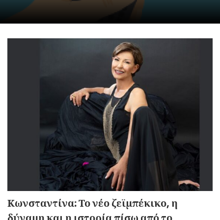
Κωνσταντίνα: Το νέο ζεϊμπέκικο, η
δύναμη και η ιστορία πίσω από το