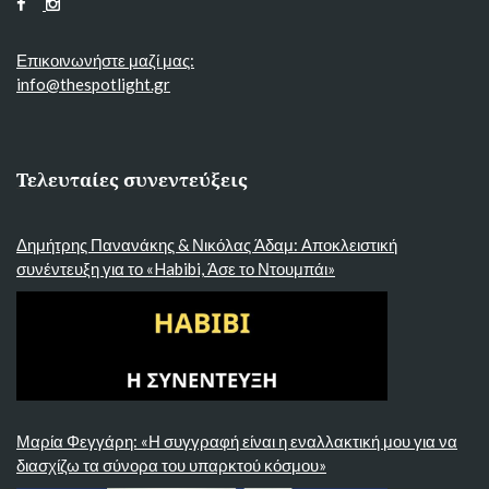
Επικοινωνήστε μαζί μας:
info@thespotlight.gr
Τελευταίες συνεντεύξεις
Δημήτρης Πανανάκης & Νικόλας Άδαμ: Αποκλειστική
συνέντευξη για το «Habibi, Άσε το Ντουμπάι»
Μαρία Φεγγάρη: «Η συγγραφή είναι η εναλλακτική μου για να
διασχίζω τα σύνορα του υπαρκτού κόσμου»