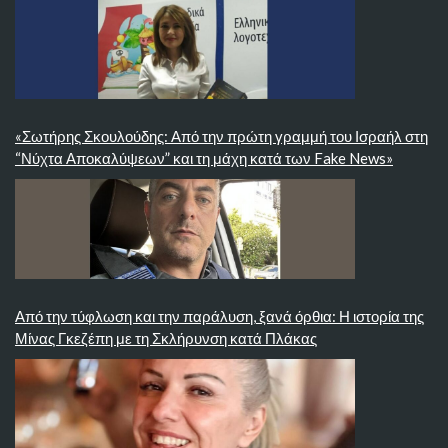
«Σωτήρης Σκουλούδης: Από την πρώτη γραμμή του Ισραήλ στη
“Νύχτα Αποκαλύψεων” και τη μάχη κατά των Fake News»
Από την τύφλωση και την παράλυση, ξανά όρθια: Η ιστορία της
Μίνας Γκεζέπη με τη Σκλήρυνση κατά Πλάκας