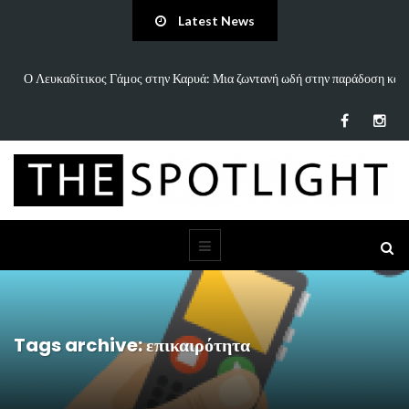
Latest News
 και
«Άννα Είσαι Καλά;»: Το νέο τραγούδι του Δημήτρη Πανανάκη που σπάει
τη…
Tags archive: επικαιρότητα