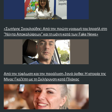
«Σωτήρης Σκουλούδης: Από την πρώτη γραμμή του Ισραήλ στη
“Νύχτα Αποκαλύψεων” και τη μάχη κατά των Fake News»
Από την τύφλωση και την παράλυση, ξανά όρθια: Η ιστορία της
Μίνας Γκεζέπη με τη Σκλήρυνση κατά Πλάκας