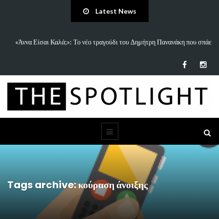
Latest News
ανάκη που σπάει
5 Ιδέες & Βιβλία για ένα Δημιουργικό Καλοκαίρι Χωρίς Οθό
Παιδιά…
Tags archive: κούραση άνοιξης