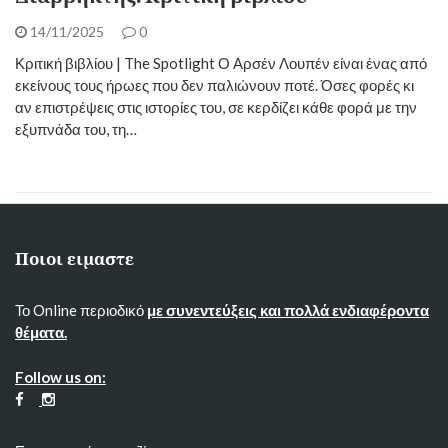
14/11/2025
0
Κριτική βιβλίου | The Spotlight Ο Αρσέν Λουπέν είναι ένας από
εκείνους τους ήρωες που δεν παλιώνουν ποτέ. Όσες φορές κι
αν επιστρέψεις στις ιστορίες του, σε κερδίζει κάθε φορά με την
εξυπνάδα του, τη…
Ποιοι ειμαστε
Το Online περιοδικό
με συνεντεύξεις και πολλά ενδιαφέροντα
θέματα.
Follow us on: