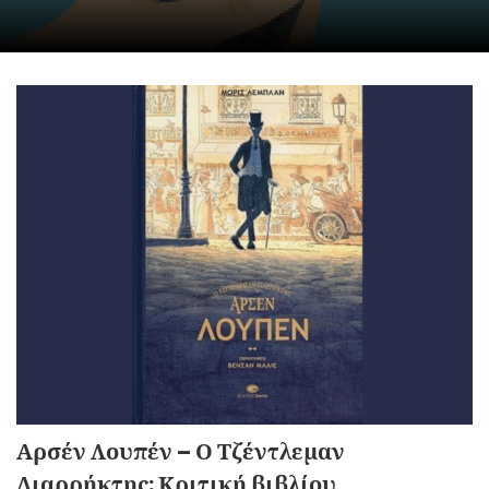
Αρσέν Λουπέν – Ο Τζέντλεμαν
Διαρρήκτης: Κριτική βιβλίου