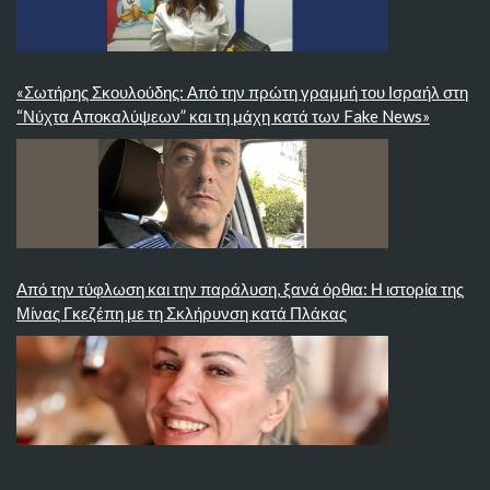
«Σωτήρης Σκουλούδης: Από την πρώτη γραμμή του Ισραήλ στη
“Νύχτα Αποκαλύψεων” και τη μάχη κατά των Fake News»
Από την τύφλωση και την παράλυση, ξανά όρθια: Η ιστορία της
Μίνας Γκεζέπη με τη Σκλήρυνση κατά Πλάκας