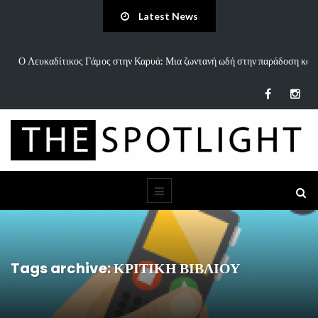
Latest News
 και
«Άννα Είσαι Καλά;»: Το νέο τραγούδι του Δημήτρη Πανανάκη που σπάει
τη…
Tags archive: ΚΡΙΤΙΚΗ ΒΙΒΛΙΟΥ