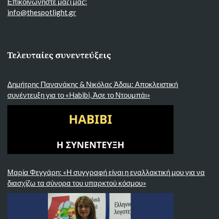
Επικοινωνήστε μαζί μας:
info@thespotlight.gr
Τελευταίες συνεντεύξεις
Δημήτρης Πανανάκης & Νικόλας Άδαμ: Αποκλειστική
συνέντευξη για το «Habibi, Άσε το Ντουμπάι»
Μαρία Φεγγάρη: «Η συγγραφή είναι η εναλλακτική μου για να
διασχίζω τα σύνορα του υπαρκτού κόσμου»