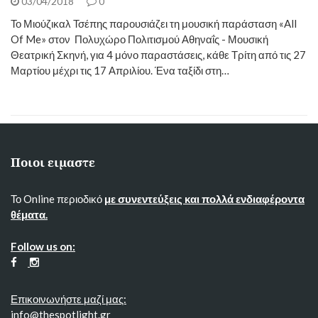
03/04/2018
0
Το Μιούζικαλ Τσέπης παρουσιάζει τη μουσική παράσταση «All
Of Me» στον Πολυχώρο Πολιτισμού Αθηναΐς - Μουσική
Θεατρική Σκηνή, για 4 μόνο παραστάσεις, κάθε Τρίτη από τις 27
Μαρτίου μέχρι τις 17 Απριλίου. Ένα ταξίδι στη…
Ποιοι ειμαστε
Το Online περιοδικό
με συνεντεύξεις και πολλά ενδιαφέροντα
θέματα.
Follow us on:
Επικοινωνήστε μαζί μας:
info@thespotlight.gr