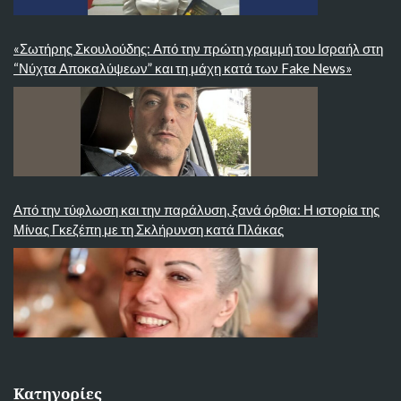
«Σωτήρης Σκουλούδης: Από την πρώτη γραμμή του Ισραήλ στη
“Νύχτα Αποκαλύψεων” και τη μάχη κατά των Fake News»
Από την τύφλωση και την παράλυση, ξανά όρθια: Η ιστορία της
Μίνας Γκεζέπη με τη Σκλήρυνση κατά Πλάκας
Κατηγορίες