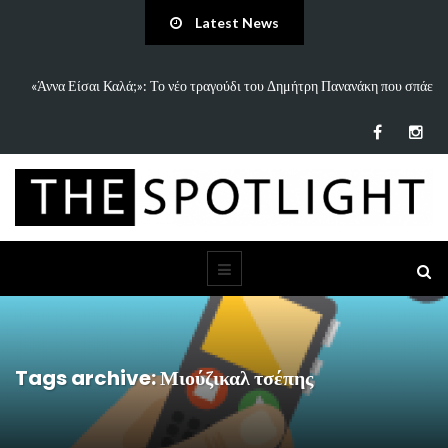
Latest News
 Είσαι Καλά;»: Το νέο τραγούδι του Δημήτρη Πανανάκη που σπάει
5 Ιδέες 
τη…
Tags archive: Μιούζικαλ τσέπης