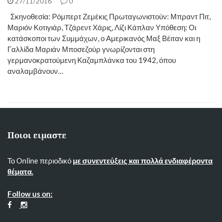
27/11/2016
0
Σκηνοθεσία: Ρόμπερτ Ζεμέκις Πρωταγωνιστούν: Μπραντ Πιτ,
Μαριόν Κοτιγιάρ, Τζάρεντ Χάρις, Λίζι Κάπλαν Υπόθεση: Οι
κατάσκοποι των Συμμάχων, ο Αμερικανός Μαξ Βέιταν και η
Γαλλίδα Μαριάν Μποσεζούρ γνωρίζονται στη
γερμανοκρατούμενη Καζαμπλάνκα του 1942, όπου
αναλαμβάνουν…
Ποιοι ειμαστε
Το Online περιοδικό
με συνεντεύξεις και πολλά ενδιαφέροντα
θέματα.
Follow us on: