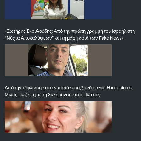
«Σωτήρης Σκουλούδης: Από την πρώτη γραμμή του Ισραήλ στη
“Νύχτα Αποκαλύψεων” και τη μάχη κατά των Fake News»
Από την τύφλωση και την παράλυση, ξανά όρθια: Η ιστορία της
Μίνας Γκεζέπη με τη Σκλήρυνση κατά Πλάκας