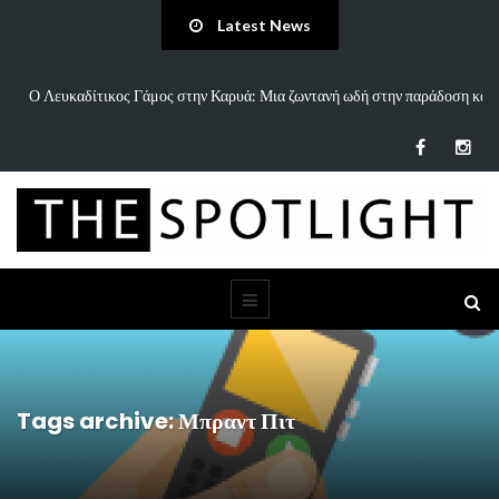
Latest News
ην παράδοση και
«Άννα Είσαι Καλά;»: Το νέο τραγούδι του Δημήτρη Πανανάκη
τη…
Tags archive: Μπραντ Πιτ