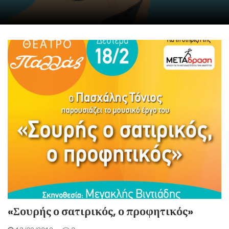
«Σουρής ο σατιρικός, ο προφητικός»