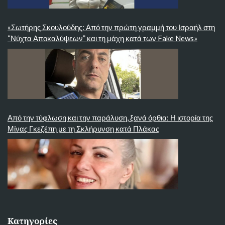
«Σωτήρης Σκουλούδης: Από την πρώτη γραμμή του Ισραήλ στη
“Νύχτα Αποκαλύψεων” και τη μάχη κατά των Fake News»
Από την τύφλωση και την παράλυση, ξανά όρθια: Η ιστορία της
Μίνας Γκεζέπη με τη Σκλήρυνση κατά Πλάκας
Κατηγορίες