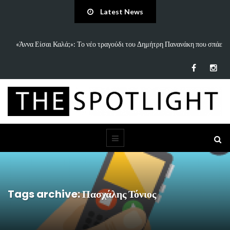
Latest News
 Είσαι Καλά;»: Το νέο τραγούδι του Δημήτρη Πανανάκη που σπάει
5 Ιδέες 
τη…
Tags archive: Πασχάλης Τόνιος