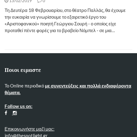
13/02/2019
0
Τη Δευτέρα 18 Φεβρουαρίου, στο θέατρο Παλλάς, θα έχουμε
την ευκαιρία να γνωρίσουμε το εξαιρετικό έργο του
«Αριστοφανικού» ποιητή Γεώργιου Σουρή - ο οποίος είχε
προταθεί πέντε φορές για το βραβείο Νόμπελ - σε μια…
Ποιοι ειμαστε
Το Online περιοδικό
με συνεντεύξεις και πολλά ενδιαφέροντα
θέματα.
Follow us on:
Επικοινωνήστε μαζί μας:
info@thespotlight.gr